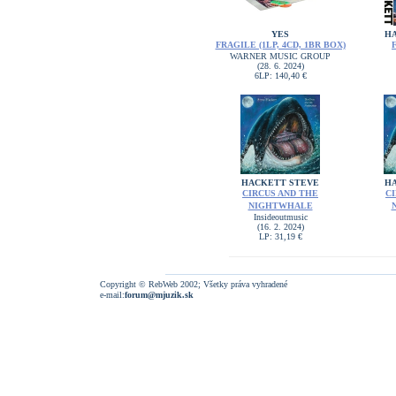
YES
H
FRAGILE (1LP, 4CD, 1BR BOX)
WARNER MUSIC GROUP
(28. 6. 2024)
6LP: 140,40 €
HACKETT STEVE
H
CIRCUS AND THE
C
NIGHTWHALE
Insideoutmusic
(16. 2. 2024)
LP: 31,19 €
Copyright © RebWeb 2002; Všetky práva vyhradené
e-mail:
forum@mjuzik.sk