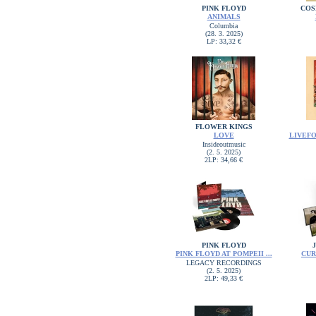
PINK FLOYD
COS
ANIMALS
Columbia
(28. 3. 2025)
LP: 33,32 €
FLOWER KINGS
LOVE
LIVEFO
Insideoutmusic
(2. 5. 2025)
2LP: 34,66 €
PINK FLOYD
PINK FLOYD AT POMPEII ...
CUR
LEGACY RECORDINGS
(2. 5. 2025)
2LP: 49,33 €