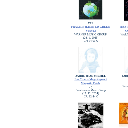
YES
FRAGILE (LIMITED GREEN
YESSI
VINYL)
C
WARNER MUSIC GROUP
WARN
(24. 1. 2025)
LP: 34,61 €
JARRE JEAN MICHEL
JAR
Les Chants Magnétiques /
Magnetic Fields
Bert
( )
Bertelsmann Music Group
(13. 12. 2024)
LP: 32,44 €