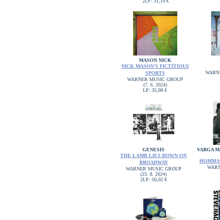
2LP: 31,19 €
MASON NICK
NICK MASON'S FICTITIOUS
WARN
SPORTS
WARNER MUSIC GROUP
(7. 6. 2024)
LP: 35,98 €
GENESIS
VARGA M
THE LAMB LIES DOWN ON
HOMMAG
BROADWAY
WARN
WARNER MUSIC GROUP
(23. 8. 2024)
2LP: 50,02 €