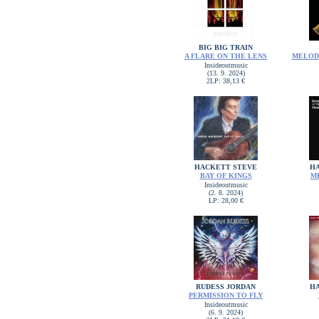
BIG BIG TRAIN
A FLARE ON THE LENS
MELOD
Insideoutmusic
(13. 9. 2024)
2LP: 38,13 €
HACKETT STEVE
H
BAY OF KINGS
M
Insideoutmusic
(2. 8. 2024)
LP: 28,00 €
RUDESS JORDAN
H
PERMISSION TO FLY
Insideoutmusic
(6. 9. 2024)