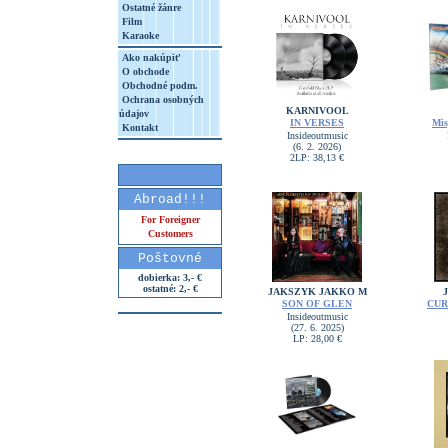
Ostatné žánre
Film
Karaoke
Ako nakúpiť
O obchode
Obchodné podm.
Ochrana osobných
KARNIVOOL
údajov
IN VERSES
Mis
Kontakt
Insideoutmusic
(6. 2. 2026)
2LP: 38,13 €
Abroad!!!
For Foreigner
Customers
Poštovné
dobierka: 3,- €
ostatné: 2,- €
JAKSZYK JAKKO M
SON OF GLEN
CUR
Insideoutmusic
(27. 6. 2025)
LP: 28,00 €