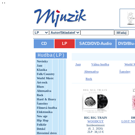
'
'
CD
LP
SACD/DVD-Audio
DVD/Blu
Hudba(LP)
Novinky
Jazz
Vážna hudba
World 
Jazz
Klasika
Alternatíva
Šansóny
Folk/Country
World Music
Rock
Art-rock
Blues
Alternatíva
Rock
Hard & Heavy
Šansóny
Filmová hudba
Elektronika
New age
BIG BIG TRAIN
D
Hip Hop
WOODCUT
LOST NO
Folklór
Insideoutmusic
(6. 2. 2026)
Detské
2LP: 38,13 €
Hovorené slovo