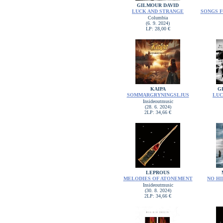
GILMOUR DAVID
LUCK AND STRANGE
SONGS F
Columbia
(6. 9. 2024)
LP: 28,00 €
KAIPA
G
SOMMARGRYNINGSLJUS
LUC
Insideoutmusic
(28. 6. 2024)
2LP: 34,66 €
LEPROUS
MELODIES OF ATONEMENT
NO HI
Insideoutmusic
(30. 8. 2024)
2LP: 34,66 €