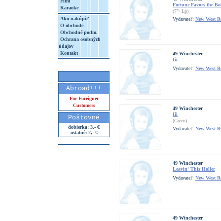
Film
Fortune Favors the Bo
Karaoke
(7"+Lp)
Ako nakúpiť
Vydavateľ:
New West R
O obchode
Obchodné podm.
Ochrana osobných
údajov
Kontakt
49 Winchester
Iii
Vydavateľ:
New West R
Abroad!!!
For Foreigner
Customers
49 Winchester
Iii
Poštovné
(Green)
dobierka: 3,- €
Vydavateľ:
New West R
ostatné: 2,- €
49 Winchester
Leavin' This Holler
Vydavateľ:
New West R
49 Winchester