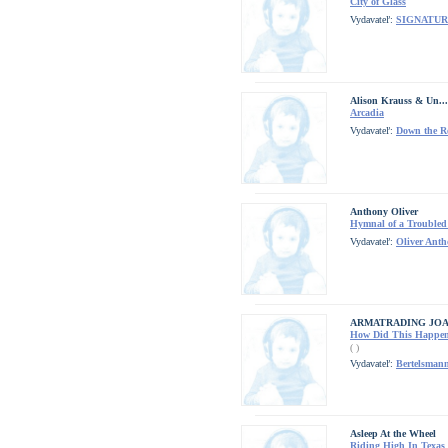
City of Glass
Vydavateľ:
SIGNATUR
Alison Krauss & Un...
Arcadia
Vydavateľ:
Down the R
Anthony Oliver
Hymnal of a Trouble
Vydavateľ:
Oliver Ant
ARMATRADING JO
How Did This Happen
( )
Vydavateľ:
Bertelsman
Asleep At the Wheel
Riding High In Texas