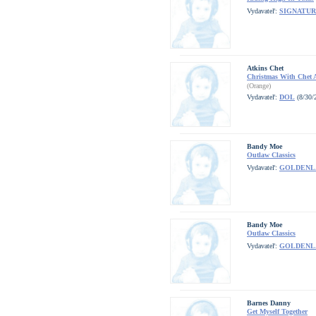
Vydavateľ:
SIGNATUR
Atkins Chet
Christmas With Chet 
(Orange)
Vydavateľ:
DOL
(8/30/
Bandy Moe
Outlaw Classics
Vydavateľ:
GOLDENL
Bandy Moe
Outlaw Classics
Vydavateľ:
GOLDENL
Barnes Danny
Get Myself Together