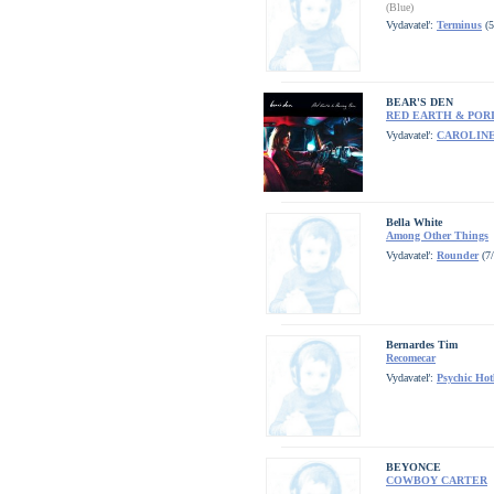
(Blue)
Vydavateľ:
Terminus
(5
BEAR'S DEN
RED EARTH & POR
Vydavateľ:
CAROLIN
Bella White
Among Other Things
Vydavateľ:
Rounder
(7/
Bernardes Tim
Recomecar
Vydavateľ:
Psychic Hot
BEYONCE
COWBOY CARTER