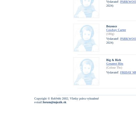
Vydavateľ:
PARKWOO
2024)
Beyonce
Cowboy Carter
(180g)
Vydavateľ:
PARKWOO
2024)
Big & Rich
Greatest Hits
(Colour Tbc)
Vydavateľ:
FRIDAY M
Copyright © RebWeb 2002; Všetky práva vyhradené
e-mail:
forum@mjuzik.sk