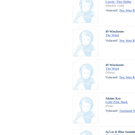
Leavin' This Holler
(Metallic Gold)
Vydavateľ:
New West R
49 Winchester
The Wind
Vydavateľ:
New West R
49 Winchester
The Wind
(White)
Vydavateľ:
New West R
Adams Kay
Little Pink Mack
(Pink)
Vydavateľ:
Sundazed M
Aj Lee & Blue Summi