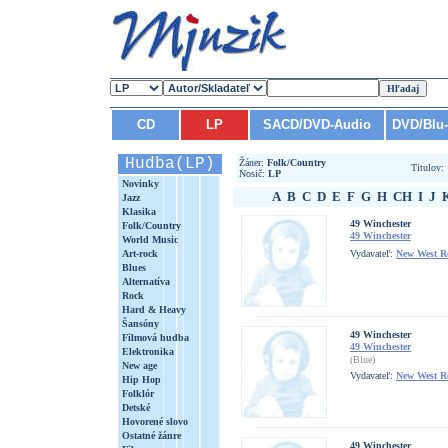
CD
LP
SACD/DVD-Audio
DVD/Blu
Hudba(LP)
Žáner:
Folk/Country
Titulov
Nosič:
LP
Novinky
A
B
C
D
E
F
G
H
CH
I
J
Jazz
Klasika
49 Winchester
Folk/Country
49 Winchester
World Music
Art-rock
Vydavateľ:
New West R
Blues
Alternatíva
Rock
Hard & Heavy
Šansóny
49 Winchester
Filmová hudba
49 Winchester
Elektronika
(Blue)
New age
Vydavateľ:
New West R
Hip Hop
Folklór
Detské
Hovorené slovo
Ostatné žánre
49 Winchester