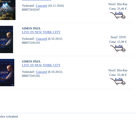
Nosič: Blu-Ray
Vydavateľ:
Concord
(18.11.2016)
Cena: 23,46 €
888072016347
SIMON PAUL
LIVE IN NEW YORK CITY
Nosič: DVD
Vydavateľ:
Concord
(8.10.2012)
Cena: 15,99 €
888072341241
SIMON PAUL
LIVE IN NEW YORK CITY
Nosič: Blu-Ray
Vydavateľ:
Concord
(8.10.2012)
Cena: 23,46 €
888072341265
ráva vyhradené