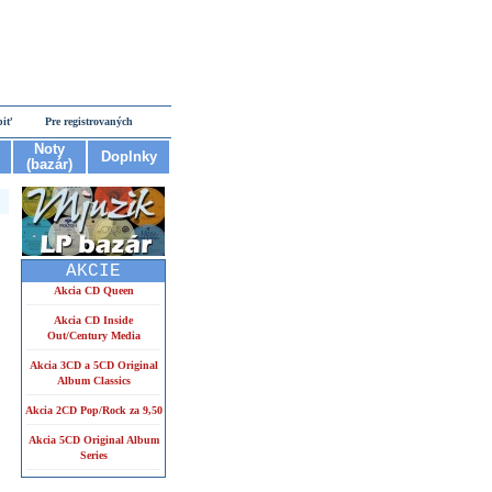
piť
Pre registrovaných
Noty
Doplnky
(bazár)
AKCIE
Akcia CD Queen
Akcia CD Inside
Out/Century Media
Akcia 3CD a 5CD Original
Album Classics
Akcia 2CD Pop/Rock za 9,50
Akcia 5CD Original Album
Series