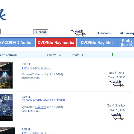
O obchode
Ako nakú
Knihy
SACD/DVD-Audio
DVD/Blu-Ray hudba
DVD/Blu-Ray film
(bazár)
1
ateľ:
Concord
Titulov: 5
Strán: 1
RUSH
TIME STAND STILL
Nosič: DVD
Vydavateľ:
Concord
(18.11.2016)
Cena: 15,99 €
888072016330
RUSH
CLOCKWORK ANGELS TOUR
Nosič: Blu-Ray
Vydavateľ:
Concord
(22.11.2013)
Cena: 23,46 €
601143211393
RUSH
TIME STAND STILL