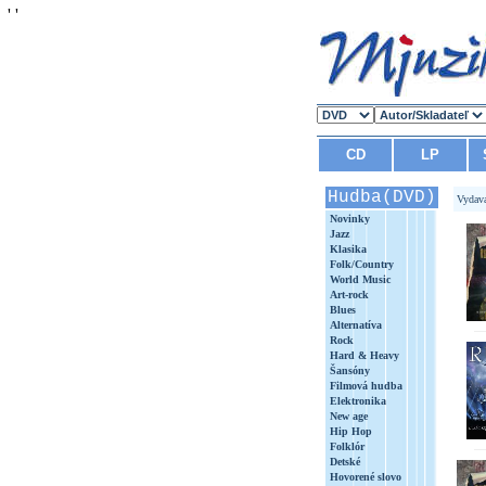
'
'
CD
LP
Hudba(DVD)
Vydav
Novinky
Jazz
Klasika
Folk/Country
World Music
Art-rock
Blues
Alternatíva
Rock
Hard & Heavy
Šansóny
Filmová hudba
Elektronika
New age
Hip Hop
Folklór
Detské
Hovorené slovo