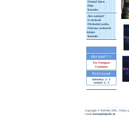
Ostatné žánre
Film
Karaoke
Ako nakúpiť
O obchode
Obchodné podm.
Ochrana osobných
údajov
Kontakt
Abroad!!!
For Foreigner
Customers
Poštovné
dobierka: 3,- €
ostatné: 2,- €
Copyright © RebWeb 2002; Všetky p
e-mail:
forum@mjuzik.sk