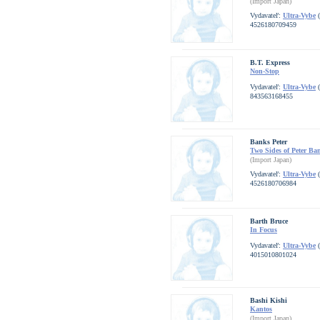
(Import Japan)
Vydavateľ:
Ultra-Vybe
(
4526180709459
B.T. Express
Non-Stop
Vydavateľ:
Ultra-Vybe
(
843563168455
Banks Peter
Two Sides of Peter Ba
(Import Japan)
Vydavateľ:
Ultra-Vybe
(
4526180706984
Barth Bruce
In Focus
Vydavateľ:
Ultra-Vybe
(
4015010801024
Bashi Kishi
Kantos
(Import Japan)