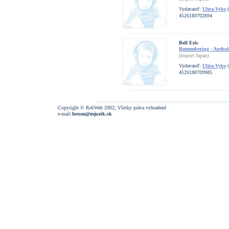
Vydavateľ:
Ultra-Vybe
(
4526180702894
Bell Eric
Remembering - Anthol
(Import Japan)
Vydavateľ:
Ultra-Vybe
(
4526180709985
Copyright © RebWeb 2002; Všetky práva vyhradené
e-mail:
forum@mjuzik.sk