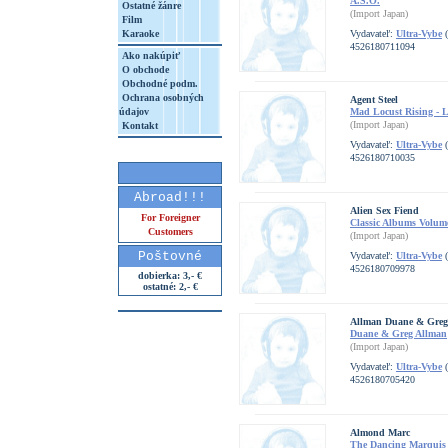
A.S.O.
Ostatné žánre
(Import Japan)
Film
Karaoke
Vydavateľ:
Ultra-Vybe
(
4526180711094
Ako nakúpiť
O obchode
Obchodné podm.
Ochrana osobných
Agent Steel
údajov
Mad Locust Rising - 
(Import Japan)
Kontakt
Vydavateľ:
Ultra-Vybe
(
4526180710035
Abroad!!!
Alien Sex Fiend
For Foreigner
Classic Albums Volume
Customers
(Import Japan)
Poštovné
Vydavateľ:
Ultra-Vybe
(
4526180709978
dobierka: 3,- €
ostatné: 2,- €
Allman Duane & Greg
Duane & Greg Allman
(Import Japan)
Vydavateľ:
Ultra-Vybe
(
4526180705420
Almond Marc
The Dancing Marquis