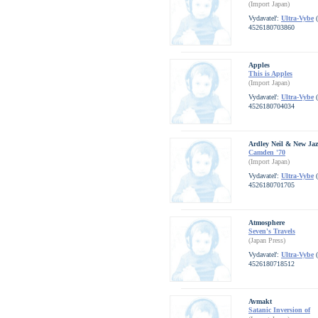
(Import Japan)
Vydavateľ:
Ultra-Vybe
(
4526180703860
Apples
This is Apples
(Import Japan)
Vydavateľ:
Ultra-Vybe
(
4526180704034
Ardley Neil & New Jaz
Camden '70
(Import Japan)
Vydavateľ:
Ultra-Vybe
(
4526180701705
Atmosphere
Seven's Travels
(Japan Press)
Vydavateľ:
Ultra-Vybe
(
4526180718512
Avmakt
Satanic Inversion of