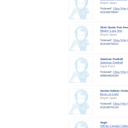
(Import Japan)
Vydavateľ:
Ultra-Vybe
(
4526180709947
Alvin Queen Feat.Jesse
Mighty Long Way
(Import Japan)
Vydavateľ:
Ultra-Vybe
(
4526180704522
American Football
American Football
(Japan Press)
Vydavateľ:
Ultra-Vybe
(
4988044826304
Ancient Infinity Orche
Rivers of Light
(Import Japan)
Vydavateľ:
Ultra-Vybe
(
4526180701354
Angie
1987dx Captain Collec