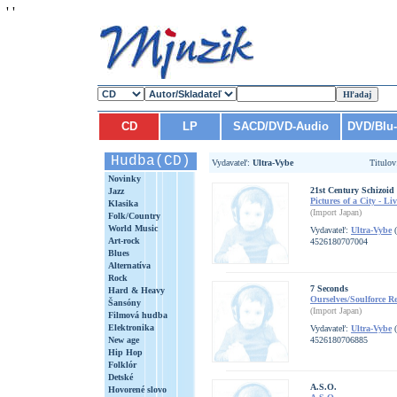
'
'
CD
LP
SACD/DVD-Audio
DVD/Blu
Hudba(CD)
Vydavateľ:
Ultra-Vybe
Titulo
Novinky
21st Century Schizoid 
Jazz
Pictures of a City - L
Klasika
(Import Japan)
Folk/Country
World Music
Vydavateľ:
Ultra-Vybe
(
Art-rock
4526180707004
Blues
Alternatíva
Rock
7 Seconds
Hard & Heavy
Ourselves/Soulforce R
Šansóny
(Import Japan)
Filmová hudba
Elektronika
Vydavateľ:
Ultra-Vybe
(
New age
4526180706885
Hip Hop
Folklór
Detské
A.S.O.
Hovorené slovo