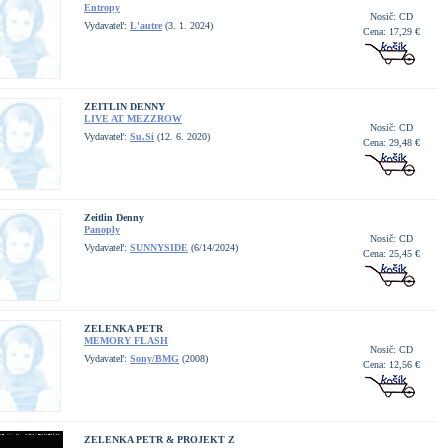
Entropy
Nosič: CD
Vydavateľ:
L'autre
(3. 1. 2024)
Cena: 17,29 €
ZEITLIN DENNY
LIVE AT MEZZROW
Nosič: CD
Vydavateľ:
Su.Si
(12. 6. 2020)
Cena: 29,48 €
Zeitlin Denny
Panoply
Nosič: CD
Vydavateľ:
SUNNYSIDE
(6/14/2024)
Cena: 25,45 €
ZELENKA PETR
MEMORY FLASH
Nosič: CD
Vydavateľ:
Sony/BMG
(2008)
Cena: 12,56 €
ZELENKA PETR & PROJEKT Z