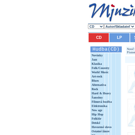
CD
LP
Hudba(CD)
Nosič
Písme
Novinky
Jazz
Klasika
Folk/Country
World Music
Art-rock
Blues
Alternatíva
Rock
Hard & Heavy
Šansóny
Filmová hudba
Elektronika
New age
Hip Hop
Folklór
Detské
Hovorené slovo
Ostatné žánre