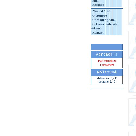
Film
Karaoke
Ako nakúpiť
O obchode
Obchodné podm.
Ochrana osobných
údajov
Kontakt
Abroad!!!
For Foreigner
Customers
Poštovné
dobierka: 3,- €
ostatné: 2,- €