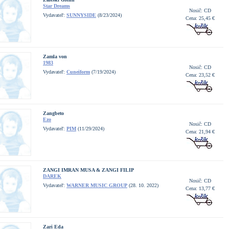
Star Dreams
Nosič: CD
Vydavateľ:
SUNNYSIDE
(8/23/2024)
Cena: 25,45 €
Zamla von
1983
Nosič: CD
Vydavateľ:
Cuneiform
(7/19/2024)
Cena: 23,52 €
Zangbeto
Ezo
Nosič: CD
Vydavateľ:
PIM
(11/29/2024)
Cena: 21,94 €
ZANGI IMRAN MUSA & ZANGI FILIP
DAREK
Nosič: CD
Vydavateľ:
WARNER MUSIC GROUP
(28. 10. 2022)
Cena: 13,77 €
Zari Eda