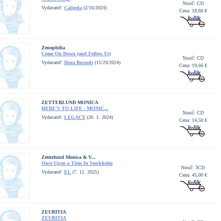
Nosič: CD
Vydavateľ:
Caligola
(2/16/2024)
Cena: 18,60 €
Zenophilia
Come On Down (and Follow Us)
Nosič: CD
Vydavateľ:
Hora Records
(11/29/2024)
Cena: 19,66 €
ZETTERLUND MONICA
HERE'S TO LIFE - MONIC...
Nosič: CD
Vydavateľ:
LEGACY
(26. 1. 2024)
Cena: 14,50 €
Zetterlund Monica & V...
Once Upon a Time In Stockholm
Nosič: 3CD
Vydavateľ:
EL
(7. 11. 2025)
Cena: 45,00 €
ZEURITIA
ZEURITIA