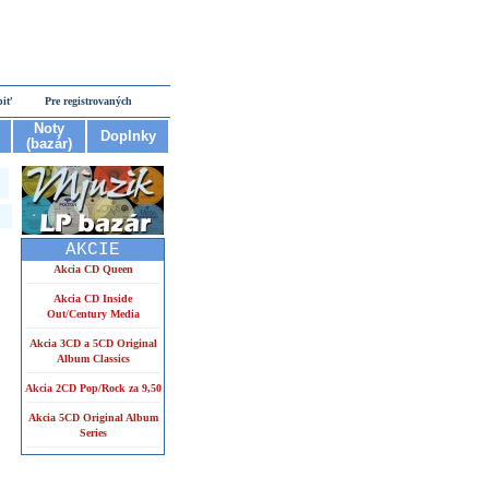
piť
Pre registrovaných
Noty
Doplnky
(bazár)
AKCIE
Akcia CD Queen
Akcia CD Inside
Out/Century Media
Akcia 3CD a 5CD Original
Album Classics
Akcia 2CD Pop/Rock za 9,50
Akcia 5CD Original Album
Series