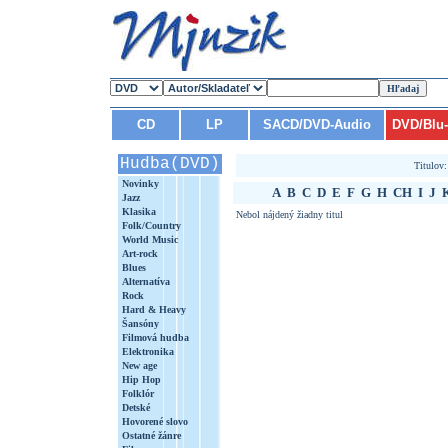
CD
LP
SACD/DVD-Audio
DVD/Blu
Hudba(DVD)
Titulov
Novinky
A
B
C
D
E
F
G
H
CH
I
J
Jazz
Klasika
Nebol nájdený žiadny titul
Folk/Country
World Music
Art-rock
Blues
Alternatíva
Rock
Hard & Heavy
Šansóny
Filmová hudba
Elektronika
New age
Hip Hop
Folklór
Detské
Hovorené slovo
Ostatné žánre