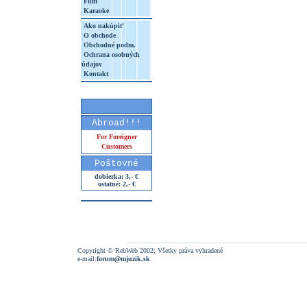
Film
Karaoke
Ako nakúpiť
O obchode
Obchodné podm.
Ochrana osobných
údajov
Kontakt
Abroad!!!
For Foreigner
Customers
Poštovné
dobierka: 3,- €
ostatné: 2,- €
Copyright © RebWeb 2002; Všetky práva vyhradené
e-mail:
forum@mjuzik.sk