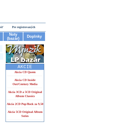
piť
Pre registrovaných
Noty
Doplnky
(bazár)
AKCIE
Akcia CD Queen
Akcia CD Inside
Out/Century Media
Akcia 3CD a 5CD Original
Album Classics
Akcia 2CD Pop/Rock za 9,50
Akcia 5CD Original Album
Series