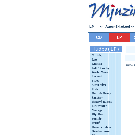
CD
LP
Hudba(LP)
Novinky
Jazz
Klasika
Nebol n
Folk/Country
World Music
Art-rock
Blues
Alternatíva
Rock
Hard & Heavy
Šansóny
Filmová hudba
Elektronika
New age
Hip Hop
Folklór
Detské
Hovorené slovo
Ostatné žánre