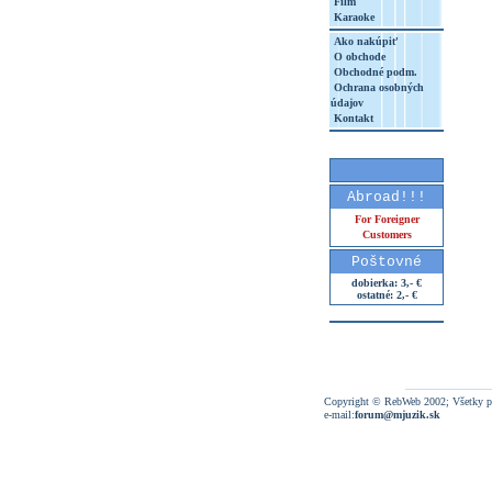
Film
Karaoke
Ako nakúpiť
O obchode
Obchodné podm.
Ochrana osobných
údajov
Kontakt
Abroad!!!
For Foreigner
Customers
Poštovné
dobierka: 3,- €
ostatné: 2,- €
Copyright © RebWeb 2002; Všetky p
e-mail:
forum@mjuzik.sk