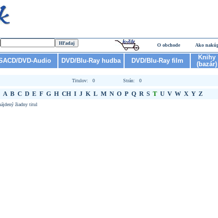
O obchode
Ako nakú
Knihy
SACD/DVD-Audio
DVD/Blu-Ray hudba
DVD/Blu-Ray film
(bazár)
Titulov: 0
Strán: 0
A
B
C
D
E
F
G
H
CH
I
J
K
L
M
N
O
P
Q
R
S
T
U
V
W
X
Y
Z
ájdený žiadny titul