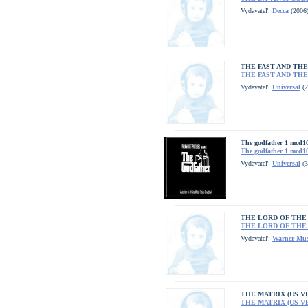
Vydavateľ:
Decca
(2006
THE FAST AND THE
THE FAST AND THE
Vydavateľ:
Universal
(2
The godfather 1 mcd1
The godfather 1 mcd1
Vydavateľ:
Universal
(3
THE LORD OF THE
THE LORD OF THE
Vydavateľ:
Warner Mus
THE MATRIX (US V
THE MATRIX (US V