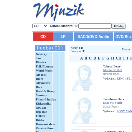
CD
LP
SACD/DVD-Audio
DVD/Blu
Hudba(CD)
Nosič:
CD
Titulov
Písmeno:
T
Novinky
A
B
C
D
E
F
G
H
CH
I
J
Jazz
Klasika
Folk/Country
Tabetai Demo
Minna De Diet
World Music
(Import Japan)
Art-rock
Vydavateľ:
KING
(8/21
Blues
Alternatíva
Rock
Hard & Heavy
Šansóny
Tachibana Hina
Filmová hudba
Dear My Soleil
Elektronika
(Japan Press)
New age
Vydavateľ:
PONY CA
Hip Hop
Folklór
Detské
Hovorené slovo
Ostatné žánre
Tachibana Hina