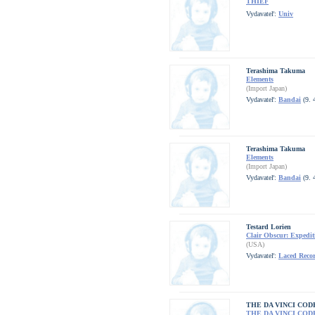
THIEF
Vydavateľ:
Univ
Terashima Takuma
Elements
(Import Japan)
Vydavateľ:
Bandai
(9. 
Terashima Takuma
Elements
(Import Japan)
Vydavateľ:
Bandai
(9. 
Testard Lorien
Clair Obscur: Expedit
(USA)
Vydavateľ:
Laced Reco
THE DA VINCI COD
THE DA VINCI COD