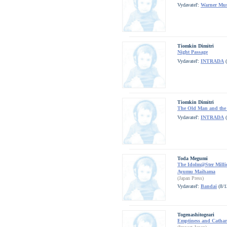
Vydavateľ:
Warner Mus
Tiomkin Dimitri
Night Passage
Vydavateľ:
INTRADA
(
Tiomkin Dimitri
The Old Man and the
Vydavateľ:
INTRADA
(
Toda Megumi
The Idolm@Ster Millio
Ayumu Maihama
(Japan Press)
Vydavateľ:
Bandai
(8/1
Togenashitogeari
Emptiness and Cathar