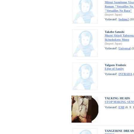
Mitsui Sumitomo Visa
Roman "Versailles No 
"Versailles No Bara"
(Import Japan)
Vydavateľ:
Indmu2
(10
Takebe Satoshi
Muroi Shinji Yaburez
Ikitudukeru Mono
(Import Japan)
Vydavateľ:
Universal
(1
Talgorn Frederic
Edge of Sanity
Vydavateľ:
INTRADA
(
TALKING HEADS
STOP MAKING SEN
Vydavateľ:
EMI
(6. 9. 
TANGERINE DREA