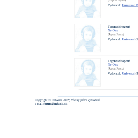
(Import Japan)
Vydavateľ:
Universal 
Togenashitogeari
No One
(Japan Press)
Vydavateľ:
Universal
(5
Togenashitogeari
No One
(Japan Press)
Vydavateľ:
Universal
(5
Copyright © RebWeb 2002; Všetky práva vyhradené
e-mail:
forum@mjuzik.sk