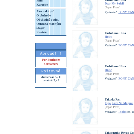
Film
Dear My Soleil
Karaoke
(Japan Press)
Ako nakúpiť
Vydavateľ:
PONY CA
O obchode
Obchodné podm.
Ochrana osobných
údajov
Kontakt
Tachibana Hina
Holic
(Japan Press)
Vydavateľ:
PONY CA
Abroad!!!
For Foreigner
Customers
Tachibana Hina
Holic
Poštovné
(Japan Press)
dobierka: 3,- €
Vydavateľ:
PONY CA
ostatné: 2,- €
Takada Ren
Eiga[Kaze No Majimu]
(Japan Press)
Vydavateľ:
Indies
(9. 1
Takarazuka Revue C