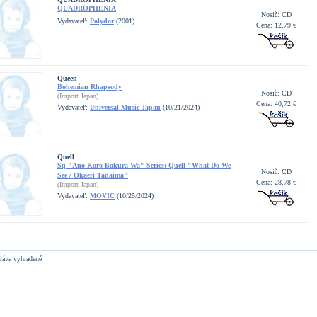
QUADROPHENIA
Nosič: CD
Vydavateľ:
Polydor
(2001)
Cena: 12,79 €
Queen
Bohemian Rhapsody
Nosič: CD
(Import Japan)
Cena: 40,72 €
Vydavateľ:
Universal Music Japan
(10/21/2024)
Quell
Sq "Ano Koro Bokura Wa" Series: Quell "What Do We
Nosič: CD
See / Okaeri Tadaima"
Cena: 28,78 €
(Import Japan)
Vydavateľ:
MOVIC
(10/25/2024)
ráva vyhradené