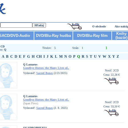
O obchode
Ako nakú
Knihy
SACD/DVD-Audio
DVD/Blu-Ray hudba
DVD/Blu-Ray film
(bazár)
:
CD
1
Titulov: 5
Strán: 1
no:
Q
A
B
C
D
E
F
G
H
CH
I
J
K
L
M
N
O
P
Q
R
S
T
U
V
W
X
Y
Z
Q Lazzarus
Goodbye Horses: the Many Lives of..
Nosič: 2CD
Vydavateľ:
Sacred Bones
(2/21/2025)
Cena: 22,28 €
Q Lazzarus
Goodbye Horses: the Many Lives of..
Nosič: 2CD
(Japan Press)
Cena: 33,50 €
Vydavateľ:
Sacred Bones
(3. 8. 2025)
QUADROPHENIA