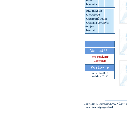
Film
Karaoke
Ako nakúpiť
O obchode
Obchodné podm.
Ochrana osobných
údajov
Kontakt
Abroad!!!
For Foreigner
Customers
Poštovné
dobierka: 3,- €
ostatné: 2,- €
Copyright © RebWeb 2002; Všetky p
e-mail:
forum@mjuzik.sk