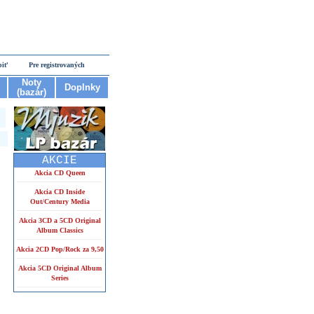
piť
Pre registrovaných
Noty
Doplnky
(bazár)
AKCIE
Akcia CD Queen
Akcia CD Inside
Out/Century Media
Akcia 3CD a 5CD Original
Album Classics
Akcia 2CD Pop/Rock za 9,50
Akcia 5CD Original Album
Series