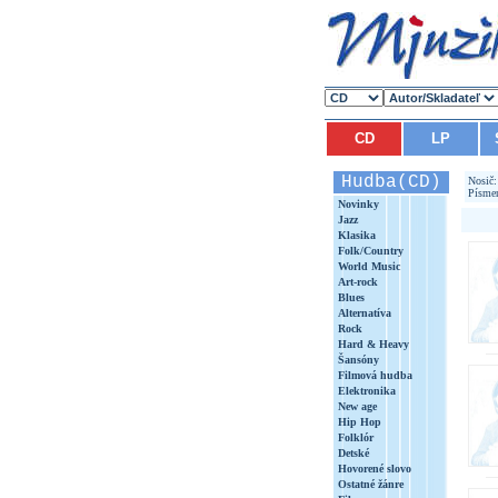
CD
LP
Hudba(CD)
Nosič
Písme
Novinky
Jazz
Klasika
Folk/Country
World Music
Art-rock
Blues
Alternatíva
Rock
Hard & Heavy
Šansóny
Filmová hudba
Elektronika
New age
Hip Hop
Folklór
Detské
Hovorené slovo
Ostatné žánre