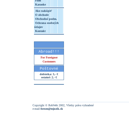
Film
Karaoke
Ako nakúpiť
O obchode
Obchodné podm.
Ochrana osobných
údajov
Kontakt
Abroad!!!
For Foreigner
Customers
Poštovné
dobierka: 3,- €
ostatné: 2,- €
Copyright © RebWeb 2002; Všetky práva vyhradené
e-mail:
forum@mjuzik.sk