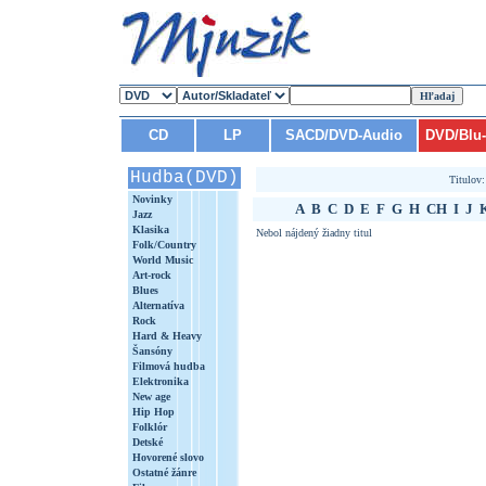
CD
LP
SACD/DVD-Audio
DVD/Blu
Hudba(DVD)
Titulov
Novinky
A
B
C
D
E
F
G
H
CH
I
J
Jazz
Klasika
Nebol nájdený žiadny titul
Folk/Country
World Music
Art-rock
Blues
Alternatíva
Rock
Hard & Heavy
Šansóny
Filmová hudba
Elektronika
New age
Hip Hop
Folklór
Detské
Hovorené slovo
Ostatné žánre