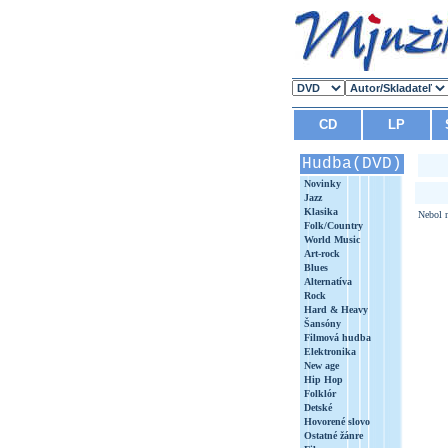
CD
LP
Hudba(DVD)
Novinky
Jazz
Klasika
Nebol n
Folk/Country
World Music
Art-rock
Blues
Alternatíva
Rock
Hard & Heavy
Šansóny
Filmová hudba
Elektronika
New age
Hip Hop
Folklór
Detské
Hovorené slovo
Ostatné žánre