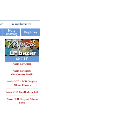
piť
Pre registrovaných
Noty
Doplnky
(bazár)
AKCIE
Akcia CD Queen
Akcia CD Inside
Out/Century Media
Akcia 3CD a 5CD Original
Album Classics
Akcia 2CD Pop/Rock za 9,50
Akcia 5CD Original Album
Series