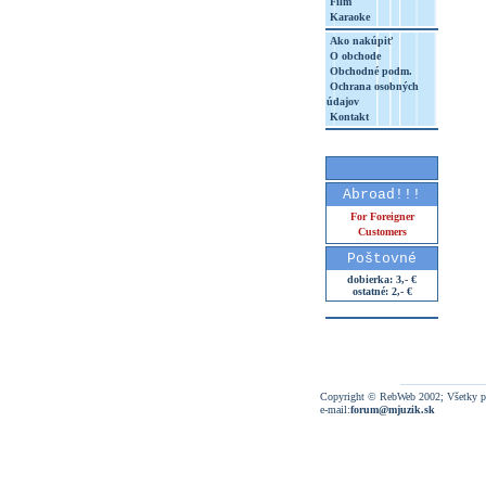
Film
Karaoke
Ako nakúpiť
O obchode
Obchodné podm.
Ochrana osobných
údajov
Kontakt
Abroad!!!
For Foreigner
Customers
Poštovné
dobierka: 3,- €
ostatné: 2,- €
Copyright © RebWeb 2002; Všetky p
e-mail:
forum@mjuzik.sk