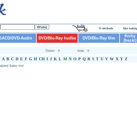
O obchode
Ako nakú
Knihy
SACD/DVD-Audio
DVD/Blu-Ray hudba
DVD/Blu-Ray film
(bazár)
Titulov: 0
Strán: 0
A
B
C
D
E
F
G
H
CH
I
J
K
L
M
N
O
P
Q
R
S
T
U
V
W
X
Y
Z
ájdený žiadny titul