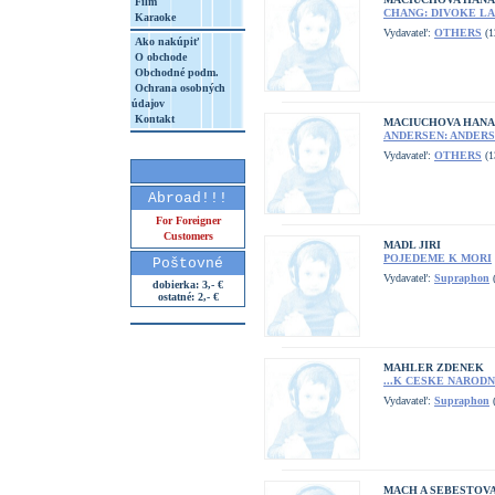
Film
CHANG: DIVOKE LA
Karaoke
Vydavateľ:
OTHERS
(1
Ako nakúpiť
O obchode
Obchodné podm.
Ochrana osobných
údajov
Kontakt
MACIUCHOVA HANA
ANDERSEN: ANDER
Vydavateľ:
OTHERS
(1
Abroad!!!
For Foreigner
Customers
MADL JIRI
POJEDEME K MORI
Poštovné
Vydavateľ:
Supraphon
(
dobierka: 3,- €
ostatné: 2,- €
MAHLER ZDENEK
...K CESKE NAROD
Vydavateľ:
Supraphon
(
MACH A SEBESTOVA