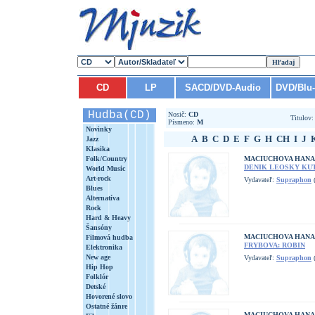
CD
LP
SACD/DVD-Audio
DVD/Blu
Hudba(CD)
Nosič:
CD
Titulov
Písmeno:
M
Novinky
A
B
C
D
E
F
G
H
CH
I
J
Jazz
Klasika
Folk/Country
MACIUCHOVA HANA
DENIK LEOSKY KU
World Music
Art-rock
Vydavateľ:
Supraphon
(
Blues
Alternatíva
Rock
Hard & Heavy
Šansóny
MACIUCHOVA HANA
Filmová hudba
FRYBOVA: ROBIN
Elektronika
New age
Vydavateľ:
Supraphon
(
Hip Hop
Folklór
Detské
Hovorené slovo
Ostatné žánre
MACIUCHOVA HANA