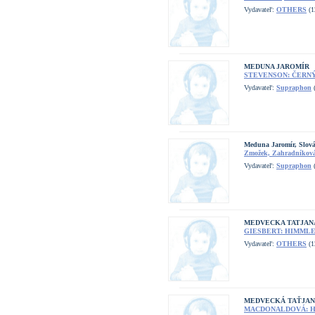
Vydavateľ:
OTHERS
(1
MEDUNA JAROMÍR
STEVENSON: ČERNÝ 
Vydavateľ:
Supraphon
(
Meduna Jaromír, Slov
Zmožek, Zahradníková:
Vydavateľ:
Supraphon
(
MEDVECKA TATJAN
GIESBERT: HIMMLE
Vydavateľ:
OTHERS
(1
MEDVECKÁ TAŤJA
MACDONALDOVÁ: HA