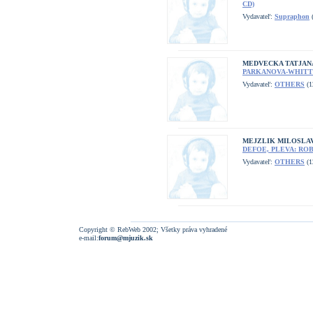
CD)
Vydavateľ:
Supraphon
(
MEDVECKA TATJAN
PARKANOVA-WHITT
Vydavateľ:
OTHERS
(1
MEJZLIK MILOSLA
DEFOE, PLEVA: RO
Vydavateľ:
OTHERS
(1
Copyright © RebWeb 2002; Všetky práva vyhradené
e-mail:
forum@mjuzik.sk