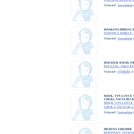
Vydavateľ:
Supraphon
(
MASKOVA MIROSLA
USINANI S ANDELY
Vydavateľ:
Supraphon
(
MATASEK DAVID, F
DOLEZAL: JAKO B
Vydavateľ:
OTHERS
(1
MAYK. SYN LOVCE 
J.BEKL.VACULIKJ.
MAY,K. SYN LOVCE
J.BEK,L.VACULIK,
Vydavateľ:
Supraphon
(
MEDUNA JAROMIR
DURYNSKY, ZITAVS