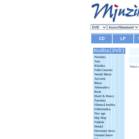
CD
LP
Hudba(DVD)
Novinky
Jazz
Klasika
Nebol n
Folk/Country
World Music
Art-rock
Blues
Alternatíva
Rock
Hard & Heavy
Šansóny
Filmová hudba
Elektronika
New age
Hip Hop
Folklór
Detské
Hovorené slovo
Ostatné žánre