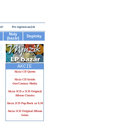
piť
Pre registrovaných
Noty
Doplnky
(bazár)
AKCIE
Akcia CD Queen
Akcia CD Inside
Out/Century Media
Akcia 3CD a 5CD Original
Album Classics
Akcia 2CD Pop/Rock za 9,50
Akcia 5CD Original Album
Series