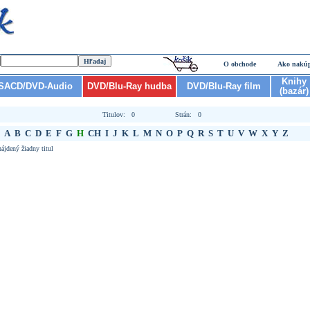
O obchode
Ako nakú
Knihy
SACD/DVD-Audio
DVD/Blu-Ray hudba
DVD/Blu-Ray film
(bazár)
Titulov: 0
Strán: 0
A
B
C
D
E
F
G
H
CH
I
J
K
L
M
N
O
P
Q
R
S
T
U
V
W
X
Y
Z
ájdený žiadny titul