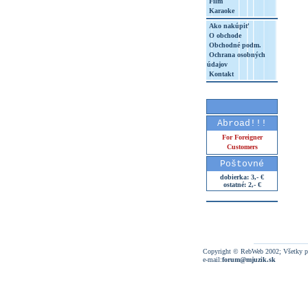
Film
Karaoke
Ako nakúpiť
O obchode
Obchodné podm.
Ochrana osobných
údajov
Kontakt
Abroad!!!
For Foreigner
Customers
Poštovné
dobierka: 3,- €
ostatné: 2,- €
Copyright © RebWeb 2002; Všetky p
e-mail:
forum@mjuzik.sk