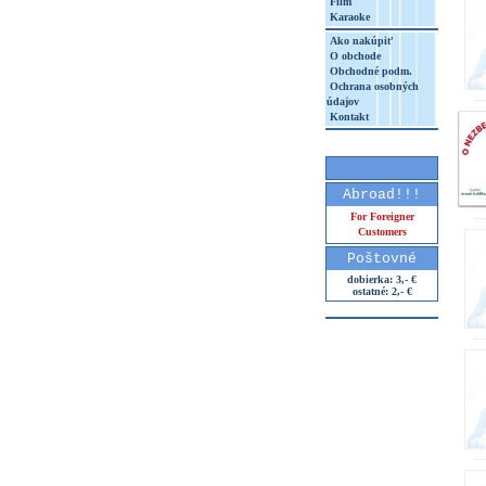
Film
Karaoke
Ako nakúpiť
O obchode
Obchodné podm.
Ochrana osobných
údajov
Kontakt
Abroad!!!
For Foreigner
Customers
Poštovné
dobierka: 3,- €
ostatné: 2,- €