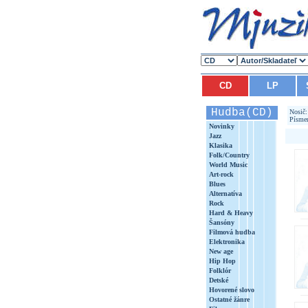
CD
LP
Hudba(CD)
Nosič
Písme
Novinky
Jazz
Klasika
Folk/Country
World Music
Art-rock
Blues
Alternatíva
Rock
Hard & Heavy
Šansóny
Filmová hudba
Elektronika
New age
Hip Hop
Folklór
Detské
Hovorené slovo
Ostatné žánre