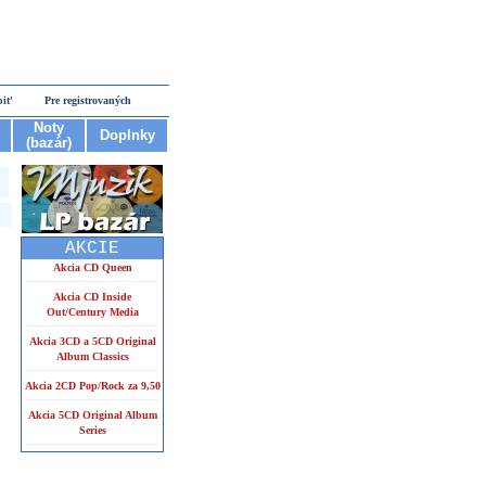
piť
Pre registrovaných
Noty
Doplnky
(bazár)
AKCIE
Akcia CD Queen
Akcia CD Inside
Out/Century Media
Akcia 3CD a 5CD Original
Album Classics
Akcia 2CD Pop/Rock za 9,50
Akcia 5CD Original Album
Series