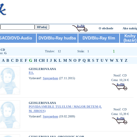
O obchode
Ako nakú
Knihy
SACD/DVD-Audio
DVD/Blu-Ray hudba
DVD/Blu-Ray film
(bazár)
:
CD
1
Titulov: 12
Strán: 1
no:
G
A
B
C
D
E
F
G
H
CH
I
J
K
L
M
N
O
P
Q
R
S
T
U
V
W
X
Y
Z
GEISLEROVA ANA
P.S.
Nosič: CD
Vydavateľ:
Supraphon
(27.11.2015)
Cena: 10,24 €
GEISLEROVA ANA
POVIDA SMUDLE TULULUM / MAGOR DETEM (I.
Nosič: CD
M. JIROUS)
Cena: 15,39 €
Vydavateľ:
Supraphon
(19.02.2009)
GEISLEROVA ANA, OROZOVIC IGOR