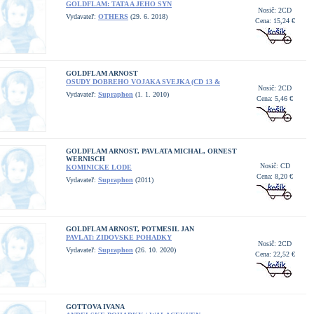
GOLDFLAM: TATA A JEHO SYN
Nosič: 2CD
Vydavateľ:
OTHERS
(29. 6. 2018)
Cena: 15,24 €
GOLDFLAM ARNOST
OSUDY DOBREHO VOJAKA SVEJKA (CD 13 &
Nosič: 2CD
Vydavateľ:
Supraphon
(1. 1. 2010)
Cena: 5,46 €
GOLDFLAM ARNOST, PAVLATA MICHAL, ORNEST
WERNISCH
Nosič: CD
KOMINICKE LODE
Cena: 8,20 €
Vydavateľ:
Supraphon
(2011)
GOLDFLAM ARNOST, POTMESIL JAN
PAVLAT: ZIDOVSKE POHADKY
Nosič: 2CD
Vydavateľ:
Supraphon
(26. 10. 2020)
Cena: 22,52 €
GOTTOVA IVANA