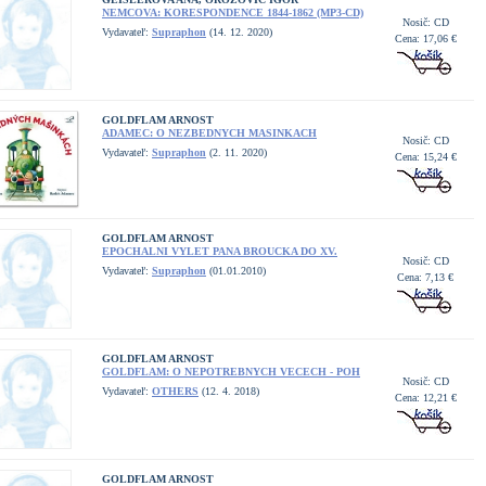
NEMCOVA: KORESPONDENCE 1844-1862 (MP3-CD)
Nosič: CD
Vydavateľ:
Supraphon
(14. 12. 2020)
Cena: 17,06 €
GOLDFLAM ARNOST
ADAMEC: O NEZBEDNYCH MASINKACH
Nosič: CD
Vydavateľ:
Supraphon
(2. 11. 2020)
Cena: 15,24 €
GOLDFLAM ARNOST
EPOCHALNI VYLET PANA BROUCKA DO XV.
Nosič: CD
Vydavateľ:
Supraphon
(01.01.2010)
Cena: 7,13 €
GOLDFLAM ARNOST
GOLDFLAM: O NEPOTREBNYCH VECECH - POH
Nosič: CD
Vydavateľ:
OTHERS
(12. 4. 2018)
Cena: 12,21 €
GOLDFLAM ARNOST