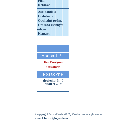
Film
Karaoke
Ako nakúpiť
O obchode
Obchodné podm.
Ochrana osobných
údajov
Kontakt
Abroad!!!
For Foreigner
Customers
Poštovné
dobierka: 3,- €
ostatné: 2,- €
Copyright © RebWeb 2002; Všetky práva vyhradené
e-mail:
forum@mjuzik.sk