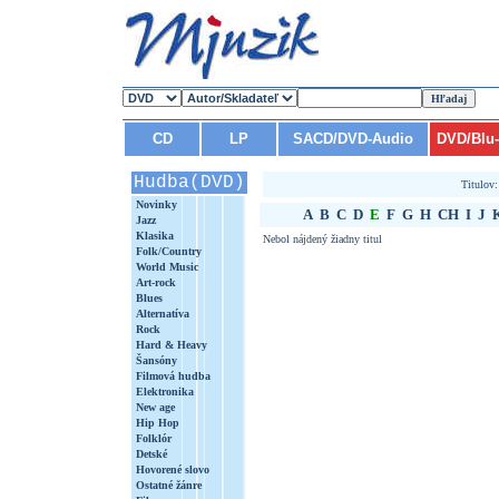
CD
LP
SACD/DVD-Audio
DVD/Blu
Hudba(DVD)
Titulov
Novinky
A
B
C
D
E
F
G
H
CH
I
J
Jazz
Klasika
Nebol nájdený žiadny titul
Folk/Country
World Music
Art-rock
Blues
Alternatíva
Rock
Hard & Heavy
Šansóny
Filmová hudba
Elektronika
New age
Hip Hop
Folklór
Detské
Hovorené slovo
Ostatné žánre