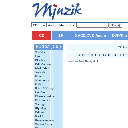
CD
LP
SACD/DVD-Audio
DVD/Blu
Hudba(CD)
Titulov
Novinky
A
B
C
D
E
F
G
H
CH
I
J
Jazz
Klasika
Nebol nájdený žiadny titul
Folk/Country
World Music
Art-rock
Blues
Alternatíva
Rock
Hard & Heavy
Šansóny
Filmová hudba
Elektronika
New age
Hip Hop
Folklór
Detské
Hovorené slovo
Ostatné žánre