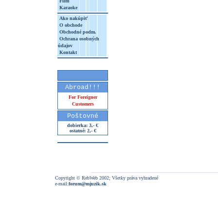
Film
Karaoke
Ako nakúpiť
O obchode
Obchodné podm.
Ochrana osobných
údajov
Kontakt
Abroad!!!
For Foreigner
Customers
Poštovné
dobierka: 3,- €
ostatné: 2,- €
Copyright © RebWeb 2002; Všetky práva vyhradené
e-mail:
forum@mjuzik.sk