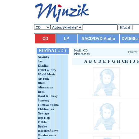
CD
LP
SACD/DVD-Audio
DVD/Blu
Hudba(CD)
Nosič:
CD
Titulov
Písmeno:
M
Novinky
A
B
C
D
E
F
G
H
CH
I
J
Jazz
Klasika
Folk/Country
World Music
Art-rock
Blues
Alternatíva
Rock
Hard & Heavy
Šansóny
Filmová hudba
Elektronika
New age
Hip Hop
Folklór
Detské
Hovorené slovo
Ostatné žánre