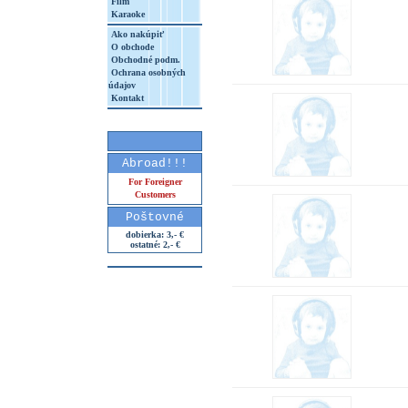
Film
Karaoke
Ako nakúpiť
O obchode
Obchodné podm.
Ochrana osobných
údajov
Kontakt
Abroad!!!
For Foreigner
Customers
Poštovné
dobierka: 3,- €
ostatné: 2,- €