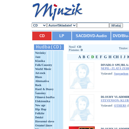
CD
LP
SACD/DVD-Audio
DVD/Blu
Hudba(CD)
Nosič:
CD
Titulov
Písmeno:
D
Novinky
A
B
C
D
E
F
G
H
CH
I
J
Jazz
Klasika
Folk/Country
DIVADLO SPEJBLA 
NEPIL: ZLATÁ ZEB
World Music
Art-rock
Vydavateľ:
Supraphon
Blues
Alternatíva
Rock
Hard & Heavy
Šansóny
DLOUHY VLADIMIR
Filmová hudba
STEVENSON: KLUB
Elektronika
New age
Vydavateľ:
OTHERS
(1
Hip Hop
Folklór
Detské
Hovorené slovo
Ostatné žánre
DLOUHY VLADIMIR,