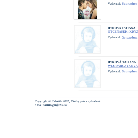
Vydavateľ:
Supraphon
DYKOVA TATIANA
OTCENASEK: KDYZ 
Vydavateľ:
Supraphon
DYKOVÁ TATIANA
WLODARCZYKOVÁ: 
Vydavateľ:
Supraphon
Copyright © RebWeb 2002; Všetky práva vyhradené
e-mail:
forum@mjuzik.sk