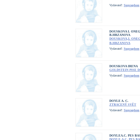
Vydavateľ:
Supraphon
DOUSKOVA I. ONEG
B.HRZANOVA
DOUSKOVA,I. ONEG
B.HRZANOVA
Vydavateľ:
Supraphon
DOUSKOVA IRENA
GOLDSTEIN PISE 
Vydavateľ:
Supraphon
DOYLE A. C.
ZTRACENÝ SVĚT
Vydavateľ:
Supraphon
DOYLEA.C. PES B
DOYLE,A.C. PES 