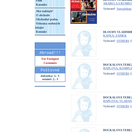
Film
ARABELA A RUMBUR
Karaoke
Vydavateľ:
Supraphon
Ako nakúpiť
O obchode
Obchodné podm.
Ochrana osobných
údajov
Kontakt
DLOUHY VLADIMIR,
KAFKA: ZAMEK
Vydavateľ:
OTHERS
(1
Abroad!!!
For Foreigner
Customers
DOCKALOVA TERE
HAPLOVA: KOMPLE
Poštovné
Vydavateľ:
OTHERS
(2
dobierka: 3,- €
ostatné: 2,- €
DOCKALOVA TERE
HAPLOVA: VLADAN
Vydavateľ:
OTHERS
(2
DOCKALOVA TERE