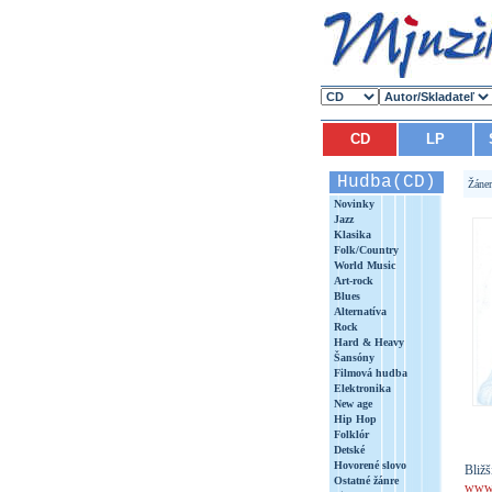
CD
LP
Hudba(CD)
Žáne
Novinky
Jazz
Klasika
Folk/Country
World Music
Art-rock
Blues
Alternatíva
Rock
Hard & Heavy
Šansóny
Filmová hudba
Elektronika
New age
Hip Hop
Folklór
Detské
Hovorené slovo
Bližš
Ostatné žánre
www.