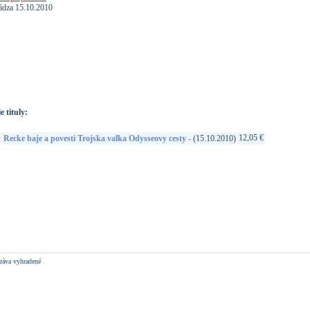
ádza 15.10.2010
://www.google.sk/search?q=99925612122&ie=utf-8&oe=utf-
t&rls=org.mozilla:sk:official&client=firefox-a
e tituly:
D
12,05 €
Recke baje a povesti Trojska valka Odysseovy cesty -
(15.10.2010)
ráva vyhradené