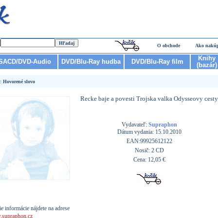
O obchode
Ako nakú
Knihy
SACD/DVD-Audio
DVD/Blu-Ray hudba
DVD/Blu-Ray film
(bazár)
r:
Hovorené slovo
Recke baje a povesti Trojska valka Odysseovy cesty
Vydavateľ:
Supraphon
Dátum vydania: 15.10.2010
EAN:99925612122
Nosič: 2 CD
Cena: 12,05 €
ie informácie nájdete na adrese
supraphon.cz