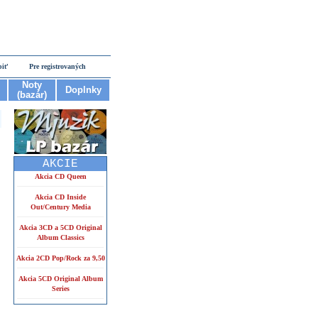
piť
Pre registrovaných
Noty
Doplnky
(bazár)
AKCIE
Akcia CD Queen
Akcia CD Inside
Out/Century Media
Akcia 3CD a 5CD Original
Album Classics
Akcia 2CD Pop/Rock za 9,50
Akcia 5CD Original Album
Series