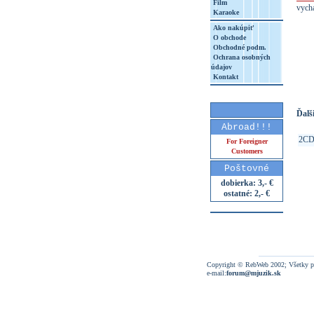
Film
vych
Karaoke
Ako nakúpiť
O obchode
Obchodné podm.
Ochrana osobných
http
údajov
8&aq=
Kontakt
Ďalši
Abroad!!!
2C
For Foreigner
Customers
Poštovné
dobierka: 3,- €
ostatné: 2,- €
Copyright © RebWeb 2002; Všetky p
e-mail:
forum@mjuzik.sk