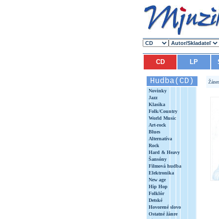
CD
LP
Hudba(CD)
Žáne
Novinky
Jazz
Klasika
Folk/Country
World Music
Art-rock
Blues
Alternatíva
Rock
Hard & Heavy
Šansóny
Filmová hudba
Elektronika
New age
Hip Hop
Folklór
Detské
Hovorené slovo
Ostatné žánre