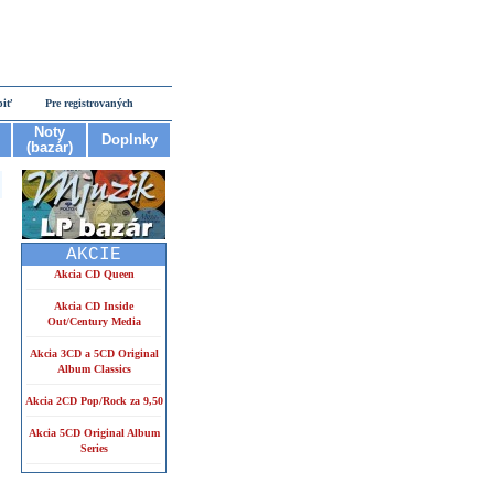
piť
Pre registrovaných
Noty
Doplnky
(bazár)
AKCIE
Akcia CD Queen
Akcia CD Inside
Out/Century Media
Akcia 3CD a 5CD Original
Album Classics
Akcia 2CD Pop/Rock za 9,50
Akcia 5CD Original Album
Series