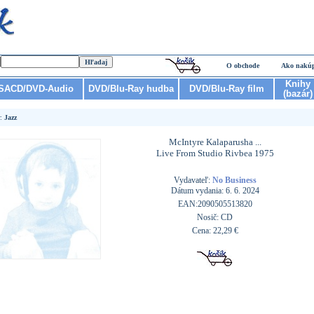
O obchode
Ako nakú
Knihy
SACD/DVD-Audio
DVD/Blu-Ray hudba
DVD/Blu-Ray film
(bazár)
r:
Jazz
McIntyre Kalaparusha ...
Live From Studio Rivbea 1975
Vydavateľ:
No Business
Dátum vydania: 6. 6. 2024
EAN:2090505513820
Nosič: CD
Cena: 22,29 €