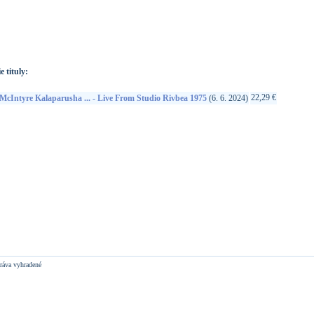
://www.google.sk/search?q=2090505513820&ie=utf-8&oe=utf-
t&rls=org.mozilla:sk:official&client=firefox-a
e tituly:
22,29 €
McIntyre Kalaparusha ... - Live From Studio Rivbea 1975
(6. 6. 2024)
ráva vyhradené