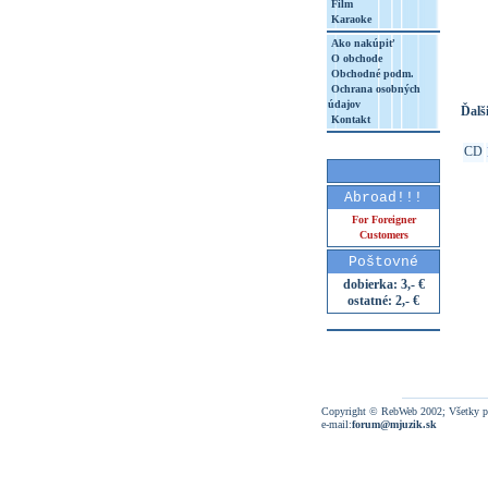
Film
Karaoke
http
8&aq=
Ako nakúpiť
O obchode
Obchodné podm.
Ochrana osobných
údajov
Ďalši
Kontakt
CD
Abroad!!!
For Foreigner
Customers
Poštovné
dobierka: 3,- €
ostatné: 2,- €
Copyright © RebWeb 2002; Všetky p
e-mail:
forum@mjuzik.sk