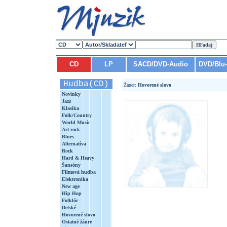
CD
LP
SACD/DVD-Audio
DVD/Blu
Hudba(CD)
Žáner:
Hovorené slovo
Novinky
Jazz
Klasika
Folk/Country
World Music
Art-rock
Blues
Alternatíva
Rock
Hard & Heavy
Šansóny
Filmová hudba
Elektronika
New age
Hip Hop
Folklór
Detské
Hovorené slovo
Ostatné žánre