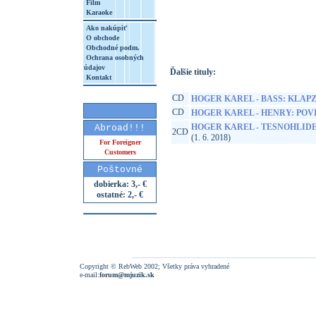
Film
Karaoke
http://www.google.sk/search?q=85941687
8&aq=t&rls=org.mozilla:sk:official&client=
Ako nakúpiť
O obchode
Obchodné podm.
Ochrana osobných
údajov
Ďalšie tituly:
Kontakt
CD
HOGER KAREL - BASS: KLA
CD
HOGER KAREL - HENRY: POV
HOGER KAREL - TESNOHLID
Abroad!!!
2CD
(1. 6. 2018)
For Foreigner
Customers
Poštovné
dobierka: 3,- €
ostatné: 2,- €
Copyright © RebWeb 2002; Všetky práva vyhradené
e-mail:
forum@mjuzik.sk