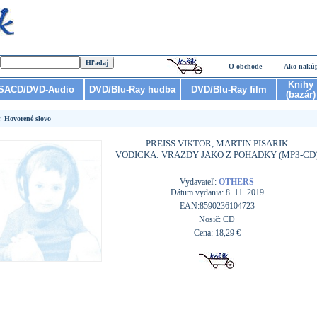
O obchode
Ako nakú
Knihy
SACD/DVD-Audio
DVD/Blu-Ray hudba
DVD/Blu-Ray film
(bazár)
r:
Hovorené slovo
PREISS VIKTOR, MARTIN PISARIK
VODICKA: VRAZDY JAKO Z POHADKY (MP3-CD
Vydavateľ:
OTHERS
Dátum vydania: 8. 11. 2019
EAN:8590236104723
Nosič: CD
Cena: 18,29 €