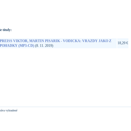
://www.google.sk/search?q=8590236104723&ie=utf-8&oe=utf-
t&rls=org.mozilla:sk:official&client=firefox-a
e tituly:
PREISS VIKTOR, MARTIN PISARIK - VODICKA: VRAZDY JAKO Z
18,29 €
POHADKY (MP3-CD)
(8. 11. 2019)
ráva vyhradené