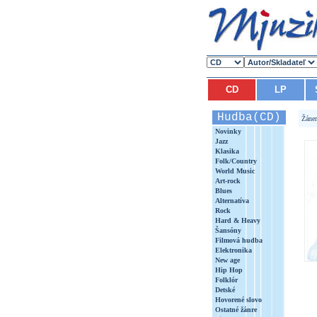
CD
LP
Hudba(CD)
Žáne
Novinky
Jazz
Klasika
Folk/Country
World Music
Art-rock
Blues
Alternatíva
Rock
Hard & Heavy
Šansóny
Filmová hudba
Elektronika
New age
Hip Hop
Folklór
Detské
Hovorené slovo
Ostatné žánre