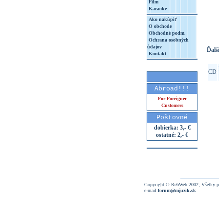
Film
Karaoke
http
8&aq=
Ako nakúpiť
O obchode
Obchodné podm.
Ochrana osobných
údajov
Ďalši
Kontakt
CD
Abroad!!!
For Foreigner
Customers
Poštovné
dobierka: 3,- €
ostatné: 2,- €
Copyright © RebWeb 2002; Všetky p
e-mail:
forum@mjuzik.sk