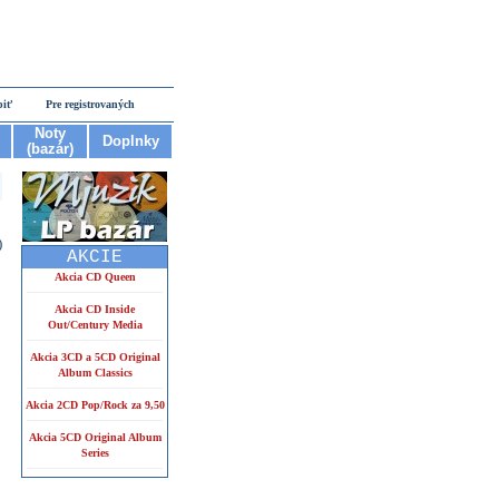
piť
Pre registrovaných
Noty
Doplnky
(bazár)
)
AKCIE
Akcia CD Queen
Akcia CD Inside
Out/Century Media
Akcia 3CD a 5CD Original
Album Classics
Akcia 2CD Pop/Rock za 9,50
Akcia 5CD Original Album
Series