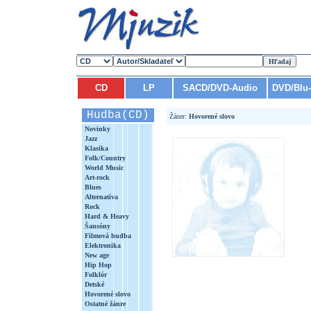
CD
LP
SACD/DVD-Audio
DVD/Blu
Hudba(CD)
Žáner:
Hovorené slovo
Novinky
Jazz
Klasika
Folk/Country
World Music
Art-rock
Blues
Alternatíva
Rock
Hard & Heavy
Šansóny
Filmová hudba
Elektronika
New age
Hip Hop
Folklór
Detské
Hovorené slovo
Ostatné žánre