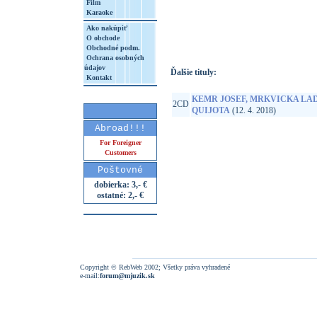
Film
Karaoke
http://www.google.sk/search?q=85902360
8&aq=t&rls=org.mozilla:sk:official&client=
Ako nakúpiť
O obchode
Obchodné podm.
Ochrana osobných
údajov
Ďalšie tituly:
Kontakt
KEMR JOSEF, MRKVICKA LAD
2CD
QUIJOTA
(12. 4. 2018)
Abroad!!!
For Foreigner
Customers
Poštovné
dobierka: 3,- €
ostatné: 2,- €
Copyright © RebWeb 2002; Všetky práva vyhradené
e-mail:
forum@mjuzik.sk