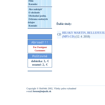
Film
Karaoke
http://www.google.sk/search?q=85902360
8&aq=t&rls=org.mozilla:sk:official&client=
Ako nakúpiť
O obchode
Obchodné podm.
Ochrana osobných
údajov
Ďalšie tituly:
Kontakt
HILSKY MARTIN, BELLEFEUIL
CD
(MP3-CD)
(12. 4. 2018)
Abroad!!!
For Foreigner
Customers
Poštovné
dobierka: 3,- €
ostatné: 2,- €
Copyright © RebWeb 2002; Všetky práva vyhradené
e-mail:
forum@mjuzik.sk