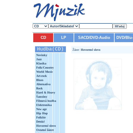
CD
LP
SACD/DVD-Audio
DVD/Blu
Hudba(CD)
Žáner:
Hovorené slovo
Novinky
Jazz
Klasika
Folk/Country
World Music
Art-rock
Blues
Alternatíva
Rock
Hard & Heavy
Šansóny
Filmová hudba
Elektronika
New age
Hip Hop
Folklór
Detské
Hovorené slovo
Ostatné žánre