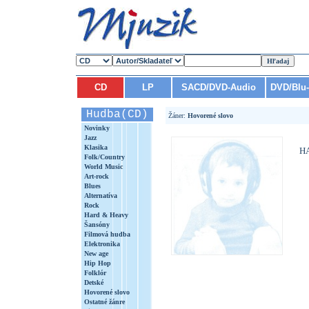
CD
LP
SACD/DVD-Audio
DVD/Blu
Hudba(CD)
Žáner:
Hovorené slovo
Novinky
Jazz
Klasika
H
Folk/Country
World Music
Art-rock
Blues
Alternatíva
Rock
Hard & Heavy
Šansóny
Filmová hudba
Elektronika
New age
Hip Hop
Folklór
Detské
Hovorené slovo
Ostatné žánre