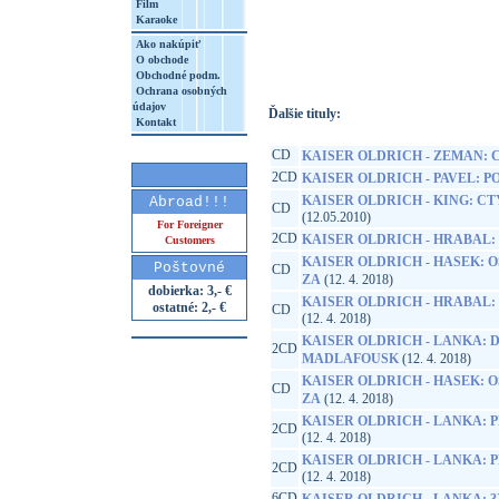
Film
Karaoke
http://www.google.sk/search?q=85902360
8&aq=t&rls=org.mozilla:sk:official&client=
Ako nakúpiť
O obchode
Obchodné podm.
Ochrana osobných
údajov
Ďalšie tituly:
Kontakt
CD
KAISER OLDRICH - ZEMAN: 
2CD
KAISER OLDRICH - PAVEL: 
KAISER OLDRICH - KING: C
Abroad!!!
CD
(12.05.2010)
For Foreigner
2CD
KAISER OLDRICH - HRABAL:
Customers
KAISER OLDRICH - HASEK:
Poštovné
CD
ZA
(12. 4. 2018)
dobierka: 3,- €
KAISER OLDRICH - HRABAL: 
ostatné: 2,- €
CD
(12. 4. 2018)
KAISER OLDRICH - LANKA: 
2CD
MADLAFOUSK
(12. 4. 2018)
KAISER OLDRICH - HASEK:
CD
ZA
(12. 4. 2018)
KAISER OLDRICH - LANKA:
2CD
(12. 4. 2018)
KAISER OLDRICH - LANKA:
2CD
(12. 4. 2018)
6CD