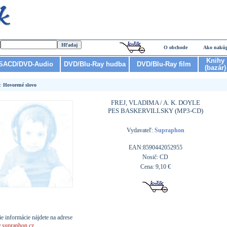
O obchode
Ako nakú
Knihy
SACD/DVD-Audio
DVD/Blu-Ray hudba
DVD/Blu-Ray film
(bazár)
r:
Hovorené slovo
FREJ, VLADIMA / A. K. DOYLE
PES BASKERVILLSKY (MP3-CD)
Vydavateľ:
Supraphon
EAN:8590442052955
Nosič: CD
Cena: 9,10 €
ie informácie nájdete na adrese
supraphon.cz