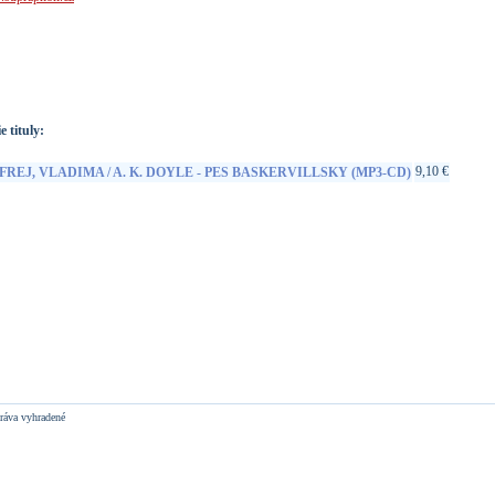
://www.google.sk/search?q=8590442052955 &ie=utf-8&oe=utf-
t&rls=org.mozilla:sk:official&client=firefox-a
e tituly:
9,10 €
FREJ, VLADIMA / A. K. DOYLE - PES BASKERVILLSKY (MP3-CD)
ráva vyhradené