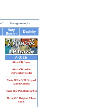
piť
Pre registrovaných
Noty
Doplnky
(bazár)
AKCIE
Akcia CD Queen
Akcia CD Inside
Out/Century Media
Akcia 3CD a 5CD Original
Album Classics
Akcia 2CD Pop/Rock za 9,50
Akcia 5CD Original Album
Series