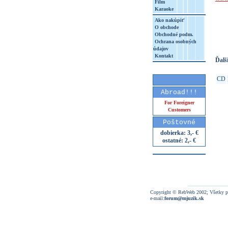
Film
Karaoke
http
Ako nakúpiť
8&aq=
O obchode
Obchodné podm.
Ochrana osobných
údajov
Kontakt
Ďalši
CD
Abroad!!!
For Foreigner
Customers
Poštovné
dobierka: 3,- €
ostatné: 2,- €
Copyright © RebWeb 2002; Všetky p
e-mail:
forum@mjuzik.sk