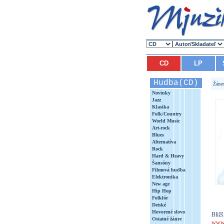
CD
LP
Hudba(CD)
Žáne
Novinky
Jazz
Klasika
Folk/Country
World Music
Art-rock
Blues
Alternatíva
Rock
Hard & Heavy
Šansóny
Filmová hudba
Elektronika
New age
Hip Hop
Folklór
Detské
Hovorené slovo
Bližš
Ostatné žánre
www.