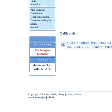
Film
Karaoke
Ako nakúpiť
O obchode
http://www.google.sk/search?q=85840192
Obchodné podm.
8&aq=t&rls=org.mozilla:sk:official&client=
Ochrana osobných
údajov
Kontakt
Ďalšie tituly:
AKO V TARBAKOVE... / JANKO
CD
Abroad!!!
TARBAKOVE... / JANKO GOND
For Foreigner
Customers
Poštovné
dobierka: 3,- €
ostatné: 2,- €
Copyright © RebWeb 2002; Všetky práva vyhradené
e-mail:
forum@mjuzik.sk