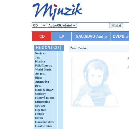
CD
LP
SACD/DVD-Audio
DVD/Blu
Hudba(CD)
Žáner:
Detské
Novinky
Jazz
Klasika
Folk/Country
World Music
Art-rock
Blues
Alternatíva
Rock
Hard & Heavy
Šansóny
Filmová hudba
Elektronika
New age
Hip Hop
Folklór
Detské
Hovorené slovo
Ostatné žánre