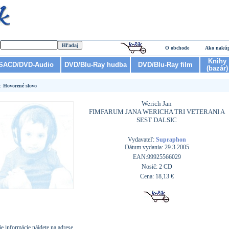
O obchode
Ako nakú
Knihy
SACD/DVD-Audio
DVD/Blu-Ray hudba
DVD/Blu-Ray film
(bazár)
r:
Hovorené slovo
Werich Jan
FIMFARUM JANA WERICHA TRI VETERANI A
SEST DALSIC
Vydavateľ:
Supraphon
Dátum vydania: 29.3.2005
EAN:99925566029
Nosič: 2 CD
Cena: 18,13 €
ie informácie nájdete na adrese