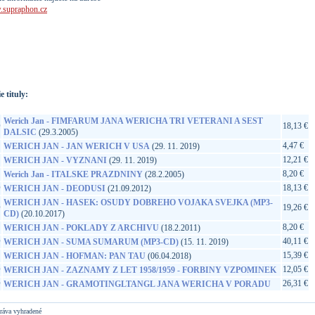
supraphon.cz
://www.google.sk/search?q=99925566029&ie=utf-8&oe=utf-
t&rls=org.mozilla:sk:official&client=firefox-a
e tituly:
Werich Jan - FIMFARUM JANA WERICHA TRI VETERANI A SEST
D
18,13 €
DALSIC
(29.3.2005)
4,47 €
WERICH JAN - JAN WERICH V USA
(29. 11. 2019)
12,21 €
WERICH JAN - VYZNANI
(29. 11. 2019)
8,20 €
Werich Jan - ITALSKE PRAZDNINY
(28.2.2005)
D
18,13 €
WERICH JAN - DEODUSI
(21.09.2012)
WERICH JAN - HASEK: OSUDY DOBREHO VOJAKA SVEJKA (MP3-
D
19,26 €
CD)
(20.10.2017)
8,20 €
WERICH JAN - POKLADY Z ARCHIVU
(18.2.2011)
D
40,11 €
WERICH JAN - SUMA SUMARUM (MP3-CD)
(15. 11. 2019)
15,39 €
WERICH JAN - HOFMAN: PAN TAU
(06.04.2018)
D
12,05 €
WERICH JAN - ZAZNAMY Z LET 1958/1959 - FORBINY VZPOMINEK
D
26,31 €
WERICH JAN - GRAMOTINGLTANGL JANA WERICHA V PORADU
ráva vyhradené