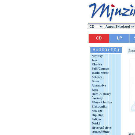
CD
LP
Hudba(CD)
Žáne
Novinky
Jazz
Klasika
Folk/Country
World Music
Art-rock
Blues
Alternatíva
Rock
Hard & Heavy
Šansóny
Filmová hudba
Elektronika
New age
Hip Hop
Folklór
Detské
Hovorené slovo
Ostatné žánre
Bližš