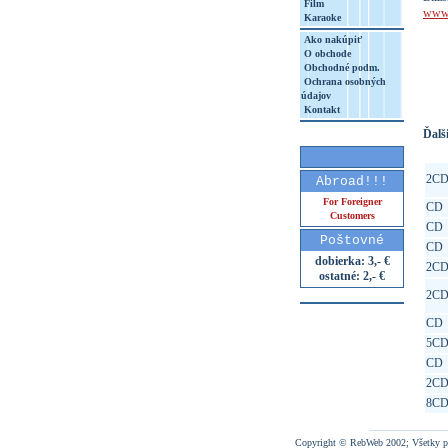
Film
www.
Karaoke
Ako nakúpiť
O obchode
http
Obchodné podm.
8&aq=
Ochrana osobných
údajov
Kontakt
Ďalši
2C
Abroad!!!
For Foreigner
CD
Customers
CD
Poštovné
CD
dobierka: 3,- €
2C
ostatné: 2,- €
2C
CD
5C
CD
2C
8C
Copyright © RebWeb 2002; Všetky p