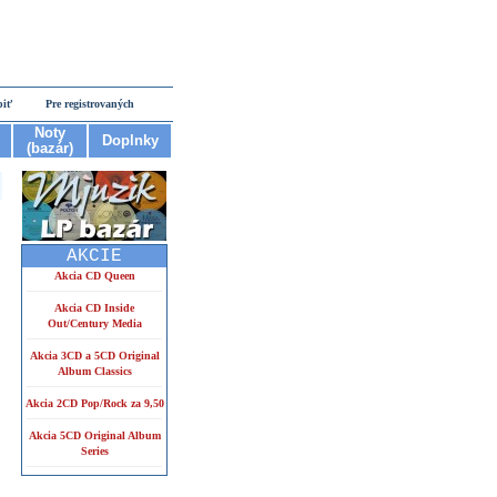
piť
Pre registrovaných
Noty
Doplnky
(bazár)
AKCIE
Akcia CD Queen
Akcia CD Inside
Out/Century Media
Akcia 3CD a 5CD Original
Album Classics
Akcia 2CD Pop/Rock za 9,50
Akcia 5CD Original Album
Series