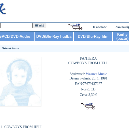
O obchode
Ako nakú
Knihy
SACD/DVD-Audio
DVD/Blu-Ray hudba
DVD/Blu-Ray film
(bazár)
r:
Ostatné žánre
PANTERA
COWBOYS FROM HELL
Vydavateľ:
Warner Music
Dátum vydania: 25. 1. 1991
EAN:75679137227
Nosič: CD
Cena: 8,30 €
COWBOYS FROM HELL