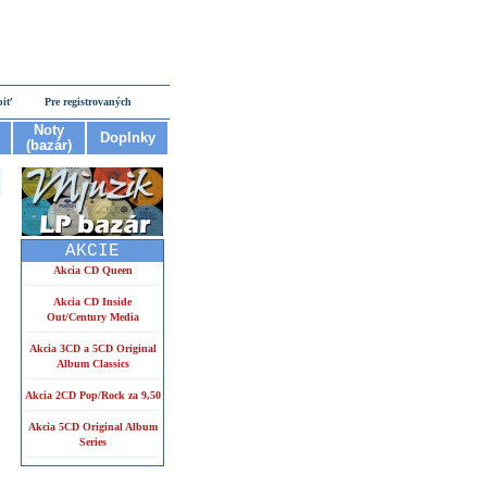
piť
Pre registrovaných
Noty
Doplnky
(bazár)
AKCIE
Akcia CD Queen
Akcia CD Inside
Out/Century Media
Akcia 3CD a 5CD Original
Album Classics
Akcia 2CD Pop/Rock za 9,50
Akcia 5CD Original Album
Series