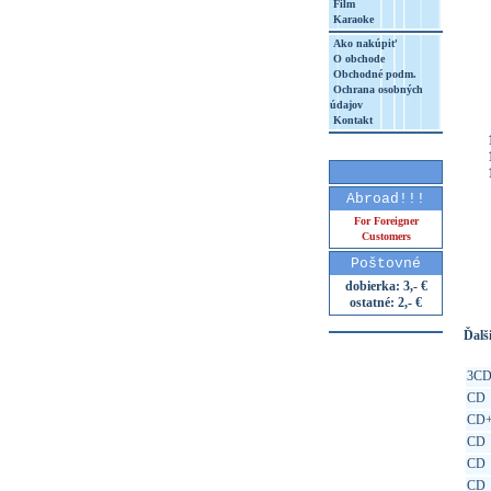
Film
Karaoke
Ako nakúpiť
O obchode
Obchodné podm.
Ochrana osobných
údajov
Kontakt
Abroad!!!
For Foreigner
Customers
http
Poštovné
8&aq=
dobierka: 3,- €
ostatné: 2,- €
Ďalši
3C
CD
CD
CD
CD
CD