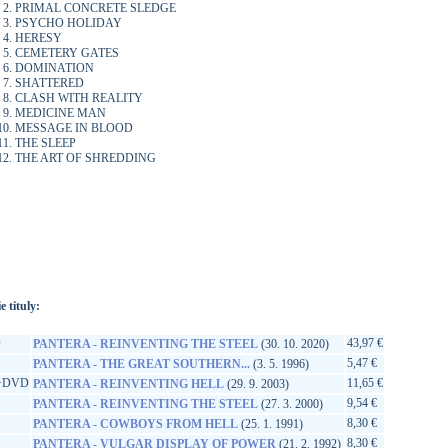
PRIMAL CONCRETE SLEDGE
PSYCHO HOLIDAY
HERESY
CEMETERY GATES
DOMINATION
SHATTERED
CLASH WITH REALITY
MEDICINE MAN
MESSAGE IN BLOOD
THE SLEEP
THE ART OF SHREDDING
://www.google.sk/search?q=75679137227&ie=utf-8&oe=utf-
t&rls=org.mozilla:sk:official&client=firefox-a
e tituly:
D
43,97 €
PANTERA - REINVENTING THE STEEL
(30. 10. 2020)
5,47 €
PANTERA - THE GREAT SOUTHERN...
(3. 5. 1996)
+DVD
11,65 €
PANTERA - REINVENTING HELL
(29. 9. 2003)
9,54 €
PANTERA - REINVENTING THE STEEL
(27. 3. 2000)
8,30 €
PANTERA - COWBOYS FROM HELL
(25. 1. 1991)
8,30 €
PANTERA - VULGAR DISPLAY OF POWER
(21. 2. 1992)