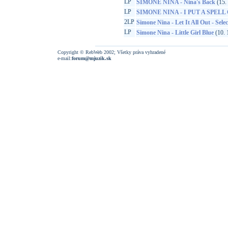
LP
SIMONE NINA - Nina's Back
(15. 
LP
SIMONE NINA - I PUT A SPELL
2LP
Simone Nina - Let It All Out - Sele
LP
Simone Nina - Little Girl Blue
(10. 
Copyright © RebWeb 2002; Všetky práva vyhradené
e-mail:
forum@mjuzik.sk