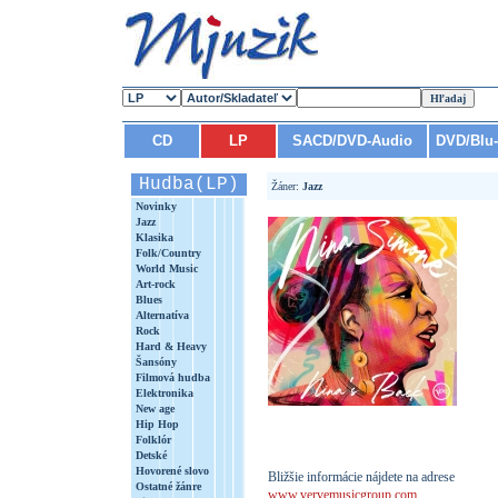
CD
LP
SACD/DVD-Audio
DVD/Blu
Hudba(LP)
Žáner:
Jazz
Novinky
Jazz
Klasika
Folk/Country
World Music
Art-rock
Blues
Alternatíva
Rock
Hard & Heavy
Šansóny
Filmová hudba
Elektronika
New age
Hip Hop
Folklór
Detské
Hovorené slovo
Bližšie informácie nájdete na adrese
Ostatné žánre
www.vervemusicgroup.com