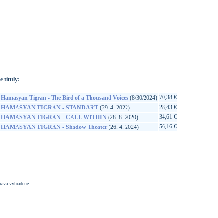
://www.google.sk/search?q=602458825541&ie=utf-8&oe=utf-
t&rls=org.mozilla:sk:official&client=firefox-a
e tituly:
70,38 €
Hamasyan Tigran - The Bird of a Thousand Voices
(8/30/2024)
28,43 €
HAMASYAN TIGRAN - STANDART
(29. 4. 2022)
34,61 €
HAMASYAN TIGRAN - CALL WITHIN
(28. 8. 2020)
56,16 €
HAMASYAN TIGRAN - Shadow Theater
(26. 4. 2024)
ráva vyhradené