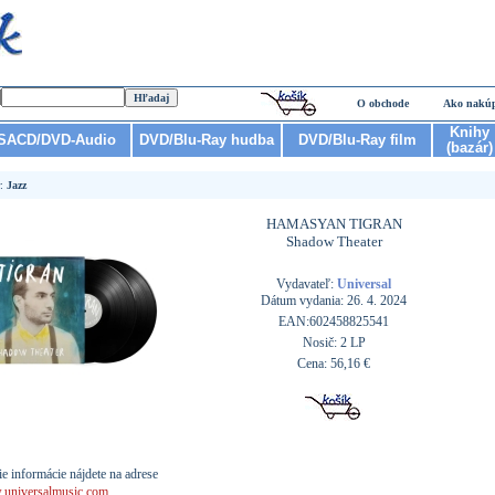
O obchode
Ako nakú
Knihy
SACD/DVD-Audio
DVD/Blu-Ray hudba
DVD/Blu-Ray film
(bazár)
r:
Jazz
HAMASYAN TIGRAN
Shadow Theater
Vydavateľ:
Universal
Dátum vydania: 26. 4. 2024
EAN:602458825541
Nosič: 2 LP
Cena: 56,16 €
ie informácie nájdete na adrese
universalmusic.com