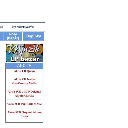
piť
Pre registrovaných
Noty
Doplnky
(bazár)
AKCIE
Akcia CD Queen
Akcia CD Inside
Out/Century Media
Akcia 3CD a 5CD Original
Album Classics
Akcia 2CD Pop/Rock za 9,50
Akcia 5CD Original Album
Series