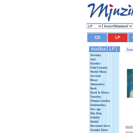
CD
LP
Hudba(LP)
Žáne
Novinky
Jazz
Klasika
Folk/Country
World Music
Art-rock
Blues
Alternatíva
Rock
Hard & Heavy
Šansóny
Filmová hudba
Elektronika
New age
Hip Hop
Folklór
Detské
Hovorené slovo
Bližš
Ostatné žánre
www.