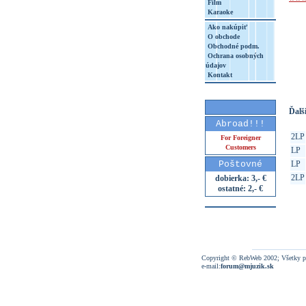
Film
Karaoke
Ako nakúpiť
O obchode
Obchodné podm.
Ochrana osobných
http
údajov
8&aq=
Kontakt
Ďalši
Abroad!!!
2LP
For Foreigner
Customers
LP
Poštovné
LP
2LP
dobierka: 3,- €
ostatné: 2,- €
Copyright © RebWeb 2002; Všetky p
e-mail:
forum@mjuzik.sk