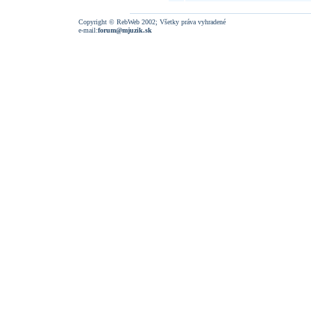
Copyright © RebWeb 2002; Všetky práva vyhradené
e-mail:
forum@mjuzik.sk