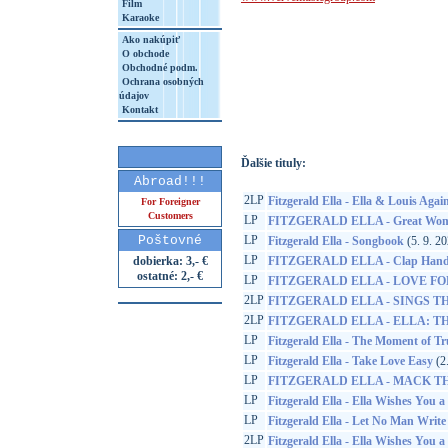
Film
Karaoke
Ako nakúpiť
O obchode
Obchodné podm.
Ochrana osobných
http://www.google.sk/search?q=60245881
údajov
8&aq=t&rls=org.mozilla:sk:official&client=
Kontakt
Ďalšie tituly:
Abroad!!!
2LP
Fitzgerald Ella - Ella & Louis Agai
For Foreigner
Customers
LP
FITZGERALD ELLA - Great Women 
Poštovné
LP
Fitzgerald Ella - Songbook
(5. 9. 2
LP
dobierka: 3,- €
FITZGERALD ELLA - Clap Hands,
ostatné: 2,- €
LP
FITZGERALD ELLA - LOVE FO
2LP
FITZGERALD ELLA - SINGS TH
2LP
FITZGERALD ELLA - ELLA: T
LP
Fitzgerald Ella - The Moment of Tr
LP
Fitzgerald Ella - Take Love Easy
(2.
LP
FITZGERALD ELLA - MACK THE
LP
Fitzgerald Ella - Ella Wishes You 
LP
Fitzgerald Ella - Let No Man Writ
2LP
Fitzgerald Ella - Ella Wishes You 