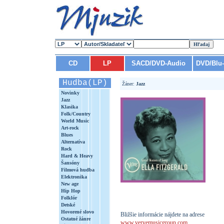
CD
LP
SACD/DVD-Audio
DVD/Blu
Hudba(LP)
Žáner:
Jazz
Novinky
Jazz
Klasika
Folk/Country
World Music
Art-rock
Blues
Alternatíva
Rock
Hard & Heavy
Šansóny
Filmová hudba
Elektronika
New age
Hip Hop
Folklór
Detské
Hovorené slovo
Bližšie informácie nájdete na adrese
Ostatné žánre
www.vervemusicgroup.com