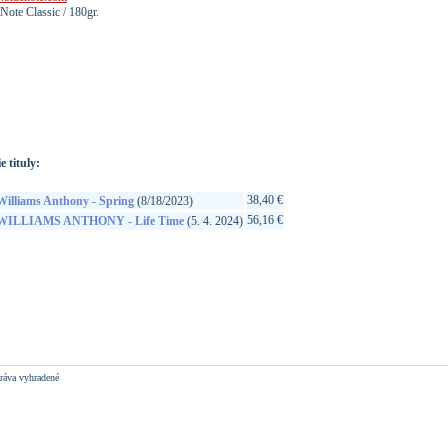
Note Classic / 180gr.
://www.google.sk/search?q=602455236562&ie=utf-8&oe=utf-
t&rls=org.mozilla:sk:official&client=firefox-a
e tituly:
38,40 €
Williams Anthony - Spring
(8/18/2023)
56,16 €
WILLIAMS ANTHONY - Life Time
(5. 4. 2024)
ráva vyhradené