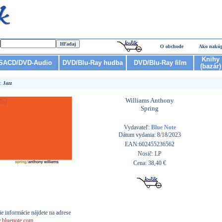
O obchode
Ako nakú
Knihy
SACD/DVD-Audio
DVD/Blu-Ray hudba
DVD/Blu-Ray film
(bazár)
r:
Jazz
Williams Anthony
Spring
Vydavateľ:
Blue Note
Dátum vydania: 8/18/2023
EAN:602455236562
Nosič: LP
Cena: 38,40 €
ie informácie nájdete na adrese
bluenote.com