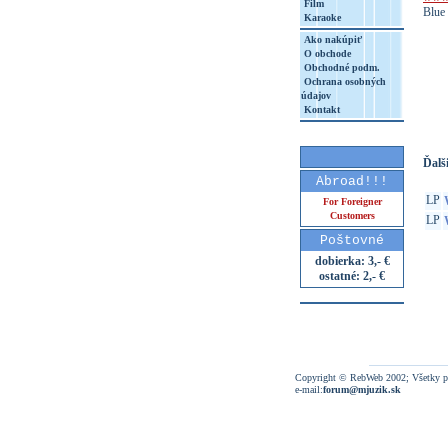
Film
Blue 
Karaoke
Ako nakúpiť
O obchode
Obchodné podm.
Ochrana osobných
http
údajov
8&aq=
Kontakt
Ďalši
Abroad!!!
LP
For Foreigner
Customers
LP
Poštovné
dobierka: 3,- €
ostatné: 2,- €
Copyright © RebWeb 2002; Všetky p
e-mail:
forum@mjuzik.sk