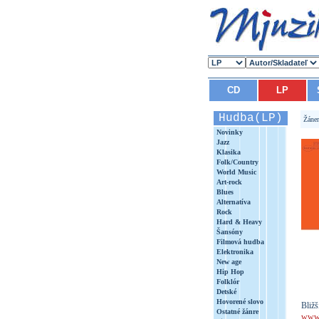
CD
LP
Hudba(LP)
Žáne
Novinky
Jazz
Klasika
Folk/Country
World Music
Art-rock
Blues
Alternatíva
Rock
Hard & Heavy
Šansóny
Filmová hudba
Elektronika
New age
Hip Hop
Folklór
Detské
Hovorené slovo
Bližš
Ostatné žánre
www.