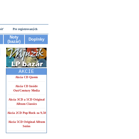
piť
Pre registrovaných
Noty
Doplnky
(bazár)
AKCIE
Akcia CD Queen
Akcia CD Inside
Out/Century Media
Akcia 3CD a 5CD Original
Album Classics
Akcia 2CD Pop/Rock za 9,50
Akcia 5CD Original Album
Series