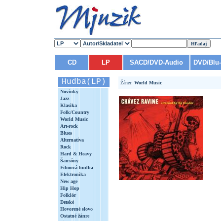
CD
LP
SACD/DVD-Audio
DVD/Blu
Hudba(LP)
Žáner:
World Music
Novinky
Jazz
Klasika
Folk/Country
World Music
Art-rock
Blues
Alternatíva
Rock
Hard & Heavy
Šansóny
Filmová hudba
Elektronika
New age
Hip Hop
Folklór
Detské
Hovorené slovo
Ostatné žánre