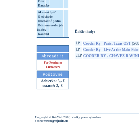
Film
Karaoke
http://www.google.sk/search?q=75597925
8&aq=t&rls=org.mozilla:sk:official&client=
Ako nakúpiť
O obchode
Obchodné podm.
Ochrana osobných
údajov
Ďalšie tituly:
Kontakt
LP
Cooder Ry - Paris, Texas OST
(5/3
LP
Cooder Ry - Live At the Main Poin
2LP
COODER RY - CHAVEZ RAVIN
Abroad!!!
For Foreigner
Customers
Poštovné
dobierka: 3,- €
ostatné: 2,- €
Copyright © RebWeb 2002; Všetky práva vyhradené
e-mail:
forum@mjuzik.sk