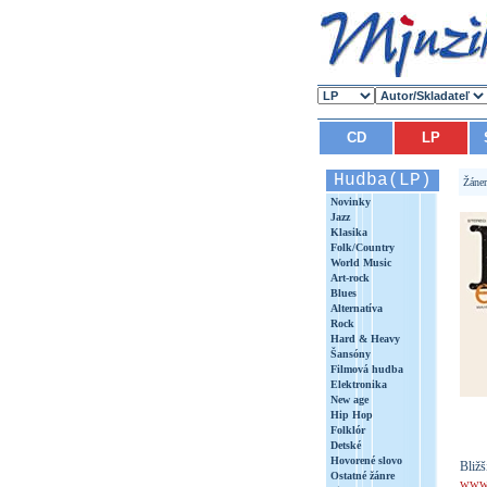
CD
LP
Hudba(LP)
Žáne
Novinky
Jazz
Klasika
Folk/Country
World Music
Art-rock
Blues
Alternatíva
Rock
Hard & Heavy
Šansóny
Filmová hudba
Elektronika
New age
Hip Hop
Folklór
Detské
Hovorené slovo
Bližš
Ostatné žánre
www.