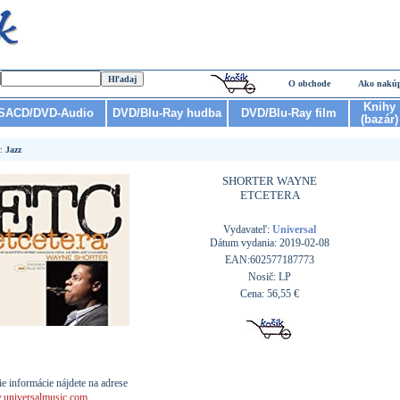
O obchode
Ako nakú
Knihy
SACD/DVD-Audio
DVD/Blu-Ray hudba
DVD/Blu-Ray film
(bazár)
r:
Jazz
SHORTER WAYNE
ETCETERA
Vydavateľ:
Universal
Dátum vydania: 2019-02-08
EAN:602577187773
Nosič: LP
Cena: 56,55 €
ie informácie nájdete na adrese
universalmusic.com