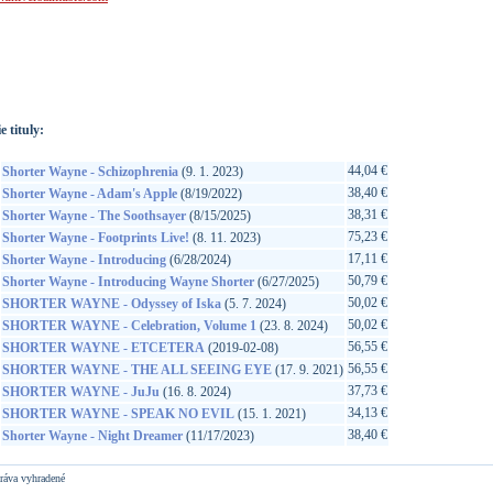
://www.google.sk/search?q=602577187773&ie=utf-8&oe=utf-
t&rls=org.mozilla:sk:official&client=firefox-a
e tituly:
44,04 €
Shorter Wayne - Schizophrenia
(9. 1. 2023)
38,40 €
Shorter Wayne - Adam's Apple
(8/19/2022)
38,31 €
Shorter Wayne - The Soothsayer
(8/15/2025)
75,23 €
Shorter Wayne - Footprints Live!
(8. 11. 2023)
17,11 €
Shorter Wayne - Introducing
(6/28/2024)
50,79 €
Shorter Wayne - Introducing Wayne Shorter
(6/27/2025)
50,02 €
SHORTER WAYNE - Odyssey of Iska
(5. 7. 2024)
50,02 €
SHORTER WAYNE - Celebration, Volume 1
(23. 8. 2024)
56,55 €
SHORTER WAYNE - ETCETERA
(2019-02-08)
56,55 €
SHORTER WAYNE - THE ALL SEEING EYE
(17. 9. 2021)
37,73 €
SHORTER WAYNE - JuJu
(16. 8. 2024)
34,13 €
SHORTER WAYNE - SPEAK NO EVIL
(15. 1. 2021)
38,40 €
Shorter Wayne - Night Dreamer
(11/17/2023)
ráva vyhradené