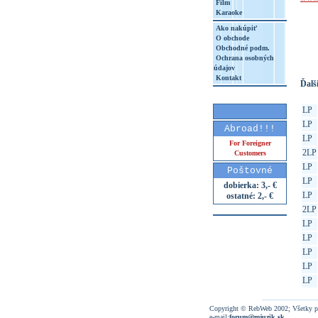
Film
Karaoke
http
Ako nakúpiť
8&aq=
O obchode
Obchodné podm.
Ochrana osobných
údajov
Kontakt
Ďalši
LP
LP
Abroad!!!
LP
For Foreigner
2LP
Customers
LP
Poštovné
LP
dobierka: 3,- €
LP
ostatné: 2,- €
2LP
LP
LP
LP
LP
LP
Copyright © RebWeb 2002; Všetky p
e-mail:
forum@mjuzik.sk