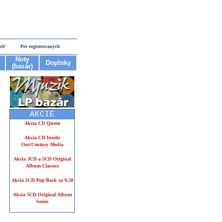
piť
Pre registrovaných
Noty
Doplnky
(bazár)
AKCIE
Akcia CD Queen
Akcia CD Inside
Out/Century Media
Akcia 3CD a 5CD Original
Album Classics
Akcia 2CD Pop/Rock za 9,50
Akcia 5CD Original Album
Series