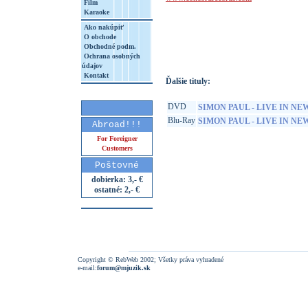
Film
Karaoke
http://www.google.sk/search?q=88807234
Ako nakúpiť
8&aq=t&rls=org.mozilla:sk:official&client=
O obchode
Obchodné podm.
Ochrana osobných
údajov
Kontakt
Ďalšie tituly:
DVD
SIMON PAUL - LIVE IN N
Blu-Ray
SIMON PAUL - LIVE IN N
Abroad!!!
For Foreigner
Customers
Poštovné
dobierka: 3,- €
ostatné: 2,- €
Copyright © RebWeb 2002; Všetky práva vyhradené
e-mail:
forum@mjuzik.sk