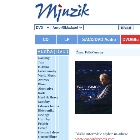
CD
LP
SACD/DVD-Audio
DVD/Blu
Hudba(DVD)
Žáner:
Folk/Country
Novinky
Jazz
Klasika
Folk/Country
World Music
Art-rock
Blues
Alternatíva
Rock
Hard & Heavy
Šansóny
Filmová hudba
Elektronika
New age
Hip Hop
Folklór
Detské
Hovorené slovo
Bližšie informácie nájdete na adrese
Ostatné žánre
www.concordrecords.com