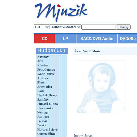
CD
LP
SACD/DVD-Audio
DVD/Blu
Hudba(CD)
Žáner:
World Music
Novinky
Jazz
Klasika
Folk/Country
World Music
Art-rock
Blues
Alternatíva
Rock
Hard & Heavy
Šansóny
Filmová hudba
Elektronika
New age
Hip Hop
Folklór
Detské
Hovorené slovo
Ostatné žánre
Import Japan