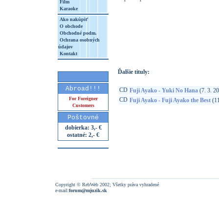
Film
Karaoke
Ako nakúpiť
O obchode
http://www.google.sk/search?q=45473666
Obchodné podm.
Ochrana osobných
8&aq=t&rls=org.mozilla:sk:official&client=
údajov
Kontakt
Ďalšie tituly:
Abroad!!!
CD
Fuji Ayako - Yuki No Hana
(7. 3. 2
For Foreigner
CD
Fuji Ayako - Fuji Ayako the Best
(11
Customers
Poštovné
dobierka: 3,- €
ostatné: 2,- €
Copyright © RebWeb 2002; Všetky práva vyhradené
e-mail:
forum@mjuzik.sk