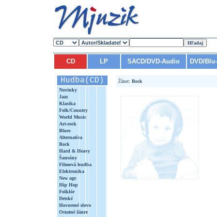
CD
LP
SACD/DVD-Audio
DVD/Blu
Hudba(CD)
Žáner:
Rock
Novinky
Jazz
Klasika
Folk/Country
World Music
Art-rock
Blues
Alternatíva
Rock
Hard & Heavy
Šansóny
Filmová hudba
Elektronika
New age
Hip Hop
Folklór
Detské
Hovorené slovo
Ostatné žánre