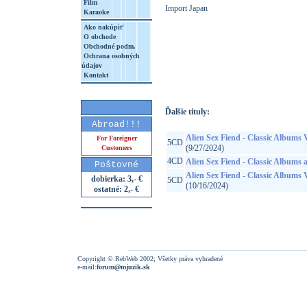
Film
Import Japan
Karaoke
Ako nakúpiť
O obchode
Obchodné podm.
Ochrana osobných
http://www.google.sk/search?q=45261807
údajov
8&aq=t&rls=org.mozilla:sk:official&client=
Kontakt
Ďalšie tituly:
Abroad!!!
Alien Sex Fiend - Classic Albums
For Foreigner
5CD
(9/27/2024)
Customers
4CD
Alien Sex Fiend - Classic Albums 
Poštovné
Alien Sex Fiend - Classic Albums
dobierka: 3,- €
5CD
(10/16/2024)
ostatné: 2,- €
Copyright © RebWeb 2002; Všetky práva vyhradené
e-mail:
forum@mjuzik.sk