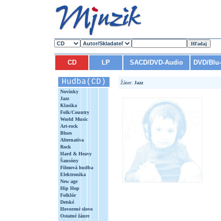
CD
LP
SACD/DVD-Audio
DVD/Blu
Hudba(CD)
Žáner:
Jazz
Novinky
Jazz
Klasika
Folk/Country
World Music
Art-rock
Blues
Alternatíva
Rock
Hard & Heavy
Šansóny
Filmová hudba
Elektronika
New age
Hip Hop
Folklór
Detské
Hovorené slovo
Ostatné žánre