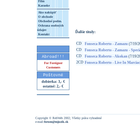
Film
Karaoke
http://www.google.sk/search?q=63757949
8&aq=t&rls=org.mozilla:sk:official&client=
Ako nakúpiť
O obchode
Obchodné podm.
Ochrana osobných
údajov
Ďalšie tituly:
Kontakt
CD
Fonseca Roberto - Zamazu
(7/19/2
CD
Fonseca Roberto - Zamazu - Specia
CD
Fonseca Roberto - Akokan
(7/19/2
Abroad!!!
2CD
Fonseca Roberto - Live In Marciac
For Foreigner
Customers
Poštovné
dobierka: 3,- €
ostatné: 2,- €
Copyright © RebWeb 2002; Všetky práva vyhradené
e-mail:
forum@mjuzik.sk