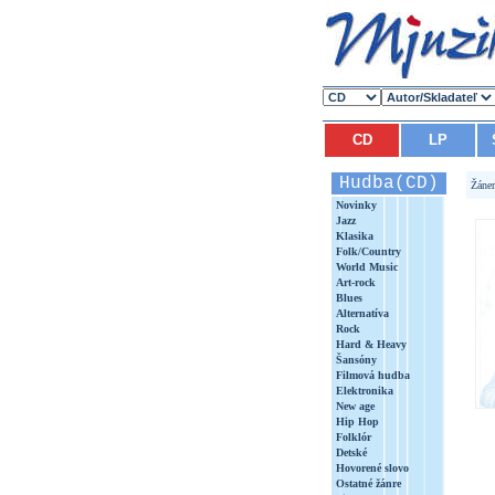
CD
LP
Hudba(CD)
Žáne
Novinky
Jazz
Klasika
Folk/Country
World Music
Art-rock
Blues
Alternatíva
Rock
Hard & Heavy
Šansóny
Filmová hudba
Elektronika
New age
Hip Hop
Folklór
Detské
Hovorené slovo
Ostatné žánre