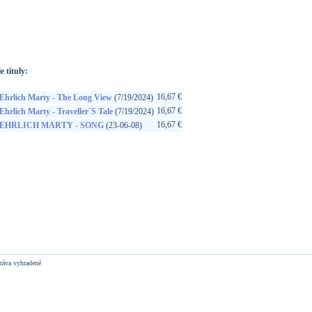
://www.google.sk/search?q=63757602422&ie=utf-8&oe=utf-
t&rls=org.mozilla:sk:official&client=firefox-a
e tituly:
16,67 €
Ehrlich Marty - The Long View
(7/19/2024)
16,67 €
Ehrlich Marty - Traveller`S Tale
(7/19/2024)
16,67 €
EHRLICH MARTY - SONG
(23-06-08)
ráva vyhradené