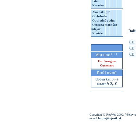
Film
Karaoke
http
8&aq=
Ako nakúpiť
O obchode
Obchodné podm.
Ochrana osobných
údajov
Ďalši
Kontakt
CD
CD
CD
Abroad!!!
For Foreigner
Customers
Poštovné
dobierka: 3,- €
ostatné: 2,- €
Copyright © RebWeb 2002; Všetky p
e-mail:
forum@mjuzik.sk