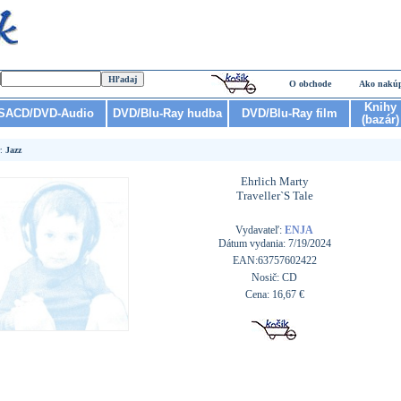
O obchode
Ako nakú
Knihy
SACD/DVD-Audio
DVD/Blu-Ray hudba
DVD/Blu-Ray film
(bazár)
r:
Jazz
Ehrlich Marty
Traveller`S Tale
Vydavateľ:
ENJA
Dátum vydania: 7/19/2024
EAN:63757602422
Nosič: CD
Cena: 16,67 €