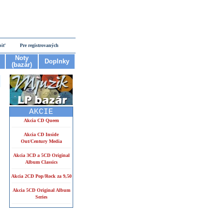
piť
Pre registrovaných
Noty
Doplnky
(bazár)
AKCIE
Akcia CD Queen
Akcia CD Inside
Out/Century Media
Akcia 3CD a 5CD Original
Album Classics
Akcia 2CD Pop/Rock za 9,50
Akcia 5CD Original Album
Series