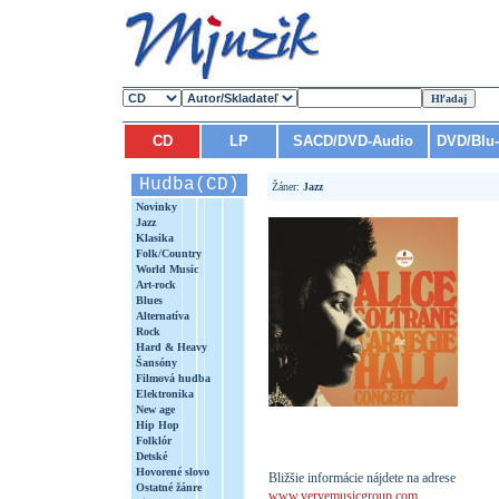
CD
LP
SACD/DVD-Audio
DVD/Blu
Hudba(CD)
Žáner:
Jazz
Novinky
Jazz
Klasika
Folk/Country
World Music
Art-rock
Blues
Alternatíva
Rock
Hard & Heavy
Šansóny
Filmová hudba
Elektronika
New age
Hip Hop
Folklór
Detské
Hovorené slovo
Bližšie informácie nájdete na adrese
Ostatné žánre
www.vervemusicgroup.com