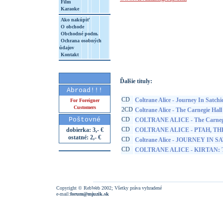
Film
Karaoke
Ako nakúpiť
O obchode
Obchodné podm.
Ochrana osobných
http://www.google.sk/search?q=60245882
údajov
8&aq=t&rls=org.mozilla:sk:official&client=
Kontakt
Ďalšie tituly:
Abroad!!!
CD
Coltrane Alice - Journey In Satc
For Foreigner
Customers
2CD
Coltrane Alice - The Carnegie Hal
Poštovné
CD
COLTRANE ALICE - The Carnegie
CD
dobierka: 3,- €
COLTRANE ALICE - PTAH, T
ostatné: 2,- €
CD
Coltrane Alice - JOURNEY IN
CD
COLTRANE ALICE - KIRTAN: 
Copyright © RebWeb 2002; Všetky práva vyhradené
e-mail:
forum@mjuzik.sk