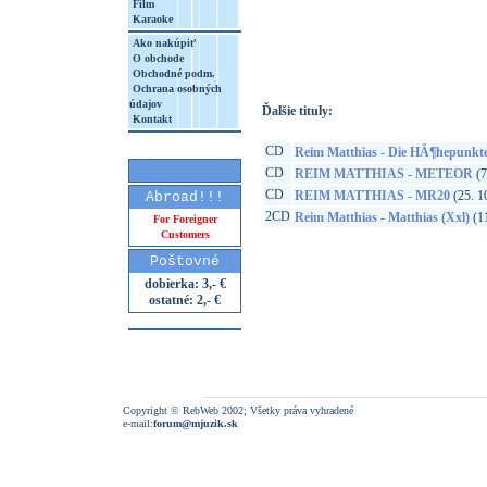
Film
Karaoke
http://www.google.sk/search?q=19658771
8&aq=t&rls=org.mozilla:sk:official&client=
Ako nakúpiť
O obchode
Obchodné podm.
Ochrana osobných
údajov
Ďalšie tituly:
Kontakt
CD
Reim Matthias - Die HĂ¶hepunkte
CD
REIM MATTHIAS - METEOR
(7
CD
REIM MATTHIAS - MR20
(25. 1
Abroad!!!
2CD
Reim Matthias - Matthias (Xxl)
(11
For Foreigner
Customers
Poštovné
dobierka: 3,- €
ostatné: 2,- €
Copyright © RebWeb 2002; Všetky práva vyhradené
e-mail:
forum@mjuzik.sk