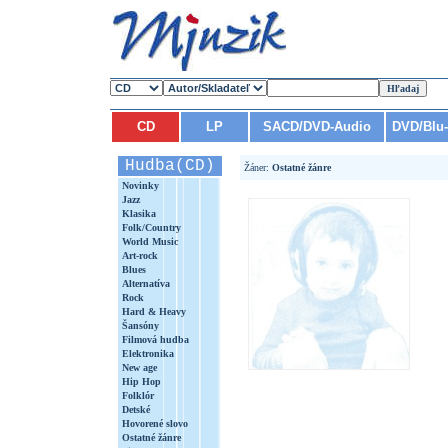
CD
LP
SACD/DVD-Audio
DVD/Blu
Hudba(CD)
Žáner:
Ostatné žánre
Novinky
Jazz
Klasika
Folk/Country
World Music
Art-rock
Blues
Alternatíva
Rock
Hard & Heavy
Šansóny
Filmová hudba
Elektronika
New age
Hip Hop
Folklór
Detské
Hovorené slovo
Ostatné žánre