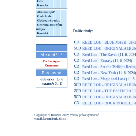
Film
Karaoke
http://www.google.sk/search?q=78636794
8&aq=t&rls=org.mozilla:sk:official&client=
Ako nakúpiť
O obchode
Obchodné podm.
Ochrana osobných
údajov
Ďalšie tituly:
Kontakt
CD
REED LOU - BLUE MASK -UP
5CD
REED LOU - ORIGINAL ALBU
CD
Reed Lou - The Raven
(11. 6. 2024
Abroad!!!
CD
Reed Lou - Ecstasy
(11. 6. 2024)
For Foreigner
Customers
CD
Reed Lou - Set the Twilight Reelin
CD
Poštovné
Reed Lou - New York
(11. 6. 2024)
CD
Reed Lou - Magic and Loss
(11. 6.
dobierka: 3,- €
ostatné: 2,- €
5CD
REED LOU - ORIGINAL ALBU
2CD
REED LOU - THE ESSENTIAL
5CD
REED LOU - ORIGINAL ALBU
CD
REED LOU - ROCK 'N ROLL.. 
Copyright © RebWeb 2002; Všetky práva vyhradené
e-mail:
forum@mjuzik.sk