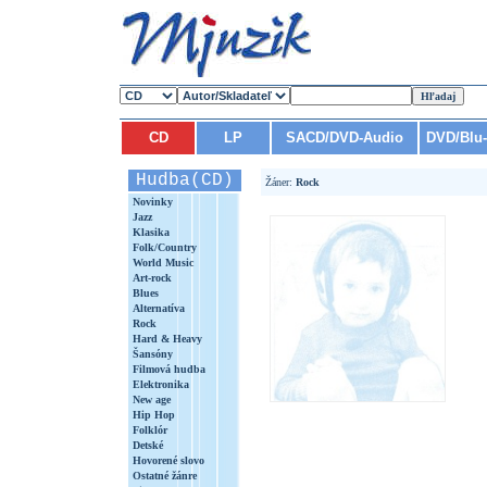
CD
LP
SACD/DVD-Audio
DVD/Blu
Hudba(CD)
Žáner:
Rock
Novinky
Jazz
Klasika
Folk/Country
World Music
Art-rock
Blues
Alternatíva
Rock
Hard & Heavy
Šansóny
Filmová hudba
Elektronika
New age
Hip Hop
Folklór
Detské
Hovorené slovo
Ostatné žánre