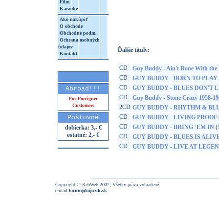
Film
Karaoke
http://www.google.sk/search?q=88765437
8&aq=t&rls=org.mozilla:sk:official&client=
Ako nakúpiť
O obchode
Obchodné podm.
Ochrana osobných
údajov
Ďalšie tituly:
Kontakt
CD
Guy Buddy - Ain't Done With the 
CD
GUY BUDDY - BORN TO PLAY
CD
GUY BUDDY - BLUES DON'T L
Abroad!!!
CD
Guy Buddy - Stone Crazy 1958-19
For Foreigner
Customers
2CD
GUY BUDDY - RHYTHM & BL
CD
Poštovné
GUY BUDDY - LIVING PROOF
CD
GUY BUDDY - BRING `EM IN
(
dobierka: 3,- €
ostatné: 2,- €
CD
GUY BUDDY - BLUES IS ALI
CD
GUY BUDDY - LIVE AT LEGE
Copyright © RebWeb 2002; Všetky práva vyhradené
e-mail:
forum@mjuzik.sk