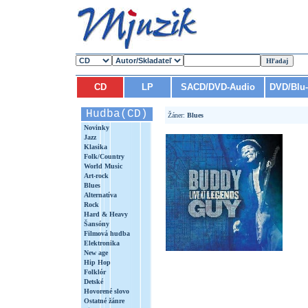
CD
LP
SACD/DVD-Audio
DVD/Blu
Hudba(CD)
Žáner:
Blues
Novinky
Jazz
Klasika
Folk/Country
World Music
Art-rock
Blues
Alternatíva
Rock
Hard & Heavy
Šansóny
Filmová hudba
Elektronika
New age
Hip Hop
Folklór
Detské
Hovorené slovo
Ostatné žánre