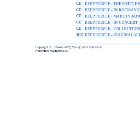
CD
DEEP PURPLE - THE BATTLE
CD
DEEP PURPLE - IN ROCK/ANN
CD
DEEP PURPLE - MADE IN JAP
CD
DEEP PURPLE - IN CONCERT '7
CD
DEEP PURPLE - COLLECTION
3CD
DEEP PURPLE - ORIGINAL A
Copyright © RebWeb 2002; Všetky práva vyhradené
e-mail:
forum@mjuzik.sk