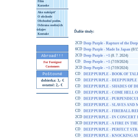
Film
Karaoke
http://www.google.sk/search?q=88697944
8&aq=t&rls=org.mozilla:sk:official&client=
Ako nakúpiť
O obchode
Obchodné podm.
Ochrana osobných
údajov
Ďalšie tituly:
Kontakt
2CD
Deep Purple - Rapture of the Deep
6CD
Deep Purple - Made In Japan
(8/1
2CD
Deep Purple - =1
(8. 7. 2024)
Abroad!!!
CD
Deep Purple - =1
(7/19/2024)
For Foreigner
Customers
2CD
Deep Purple - =1
(7/19/2024)
CD
Poštovné
DEEP PURPLE - BOOK OF TAL
CD
DEEP PURPLE - DEEP PURPLE
dobierka: 3,- €
ostatné: 2,- €
CD
DEEP PURPLE - SHADES OF D
CD
DEEP PURPLE - COME HELL 
CD
DEEP PURPLE - PURPENDICU
CD
DEEP PURPLE - SLAVES AND
CD
DEEP PURPLE - FIREBALL/R
2CD
DEEP PURPLE - IN CONCERT 1
3CD
DEEP PURPLE - A FIRE IN TH
CD
DEEP PURPLE - PERFECT ST
CD
DEEP PURPLE - KNOCKING A