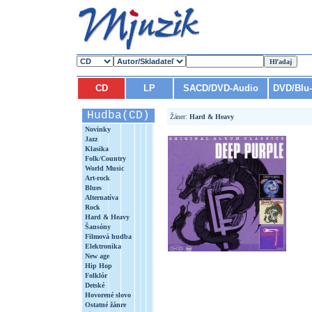
CD
LP
SACD/DVD-Audio
DVD/Blu
Hudba(CD)
Žáner:
Hard & Heavy
Novinky
Jazz
Klasika
Folk/Country
World Music
Art-rock
Blues
Alternatíva
Rock
Hard & Heavy
Šansóny
Filmová hudba
Elektronika
New age
Hip Hop
Folklór
Detské
Hovorené slovo
Ostatné žánre