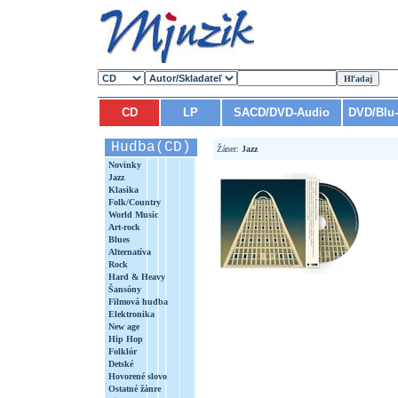
CD
LP
SACD/DVD-Audio
DVD/Blu
Hudba(CD)
Žáner:
Jazz
Novinky
Jazz
Klasika
Folk/Country
World Music
Art-rock
Blues
Alternatíva
Rock
Hard & Heavy
Šansóny
Filmová hudba
Elektronika
New age
Hip Hop
Folklór
Detské
Hovorené slovo
Ostatné žánre