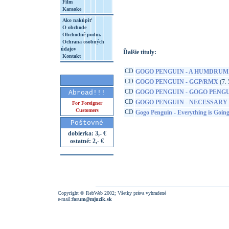
Film
Karaoke
http://www.google.sk/search?q=19802899
8&aq=t&rls=org.mozilla:sk:official&client=
Ako nakúpiť
O obchode
Obchodné podm.
Ochrana osobných
údajov
Ďalšie tituly:
Kontakt
CD
GOGO PENGUIN - A HUMDRUM
CD
GOGO PENGUIN - GGP/RMX
(7. 
CD
GOGO PENGUIN - GOGO PENG
Abroad!!!
CD
GOGO PENGUIN - NECESSARY
For Foreigner
Customers
CD
Gogo Penguin - Everything is Goin
Poštovné
dobierka: 3,- €
ostatné: 2,- €
Copyright © RebWeb 2002; Všetky práva vyhradené
e-mail:
forum@mjuzik.sk