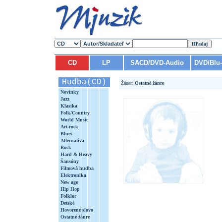
CD
LP
SACD/DVD-Audio
DVD/Blu
Hudba(CD)
Žáner:
Ostatné žánre
Novinky
Jazz
Klasika
Folk/Country
World Music
Art-rock
Blues
Alternatíva
Rock
Hard & Heavy
Šansóny
Filmová hudba
Elektronika
New age
Hip Hop
Folklór
Detské
Hovorené slovo
Ostatné žánre