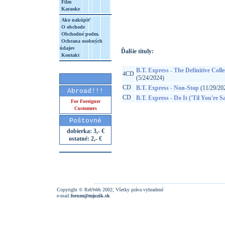
Film
Karaoke
http://www.google.sk/search?q=84356316
8&aq=t&rls=org.mozilla:sk:official&client=
Ako nakúpiť
O obchode
Obchodné podm.
Ochrana osobných
údajov
Ďalšie tituly:
Kontakt
B.T. Express - The Definitive Colle
4CD
(5/24/2024)
CD
B.T. Express - Non-Stop
(11/29/20
Abroad!!!
CD
B.T. Express - Do It ('Til You're Sa
For Foreigner
Customers
Poštovné
dobierka: 3,- €
ostatné: 2,- €
Copyright © RebWeb 2002; Všetky práva vyhradené
e-mail:
forum@mjuzik.sk