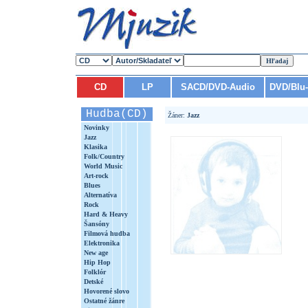
CD
LP
SACD/DVD-Audio
DVD/Blu
Hudba(CD)
Žáner:
Jazz
Novinky
Jazz
Klasika
Folk/Country
World Music
Art-rock
Blues
Alternatíva
Rock
Hard & Heavy
Šansóny
Filmová hudba
Elektronika
New age
Hip Hop
Folklór
Detské
Hovorené slovo
Ostatné žánre