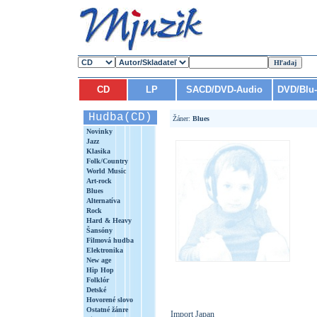
CD
LP
SACD/DVD-Audio
DVD/Blu
Hudba(CD)
Žáner:
Blues
Novinky
Jazz
Klasika
Folk/Country
World Music
Art-rock
Blues
Alternatíva
Rock
Hard & Heavy
Šansóny
Filmová hudba
Elektronika
New age
Hip Hop
Folklór
Detské
Hovorené slovo
Ostatné žánre
Import Japan