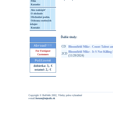
Film
Karaoke
Ako nakúpiť
O obchode
http://www.google.sk/search?q=45261807
Obchodné podm.
Ochrana osobných
8&aq=t&rls=org.mozilla:sk:official&client=
údajov
Kontakt
Ďalšie tituly:
Abroad!!!
CD
Bloomfield Mike - Count Talent an
For Foreigner
Bloomfield Mike - It S Not Killin
2CD
Customers
(11/29/2024)
Poštovné
dobierka: 3,- €
ostatné: 2,- €
Copyright © RebWeb 2002; Všetky práva vyhradené
e-mail:
forum@mjuzik.sk