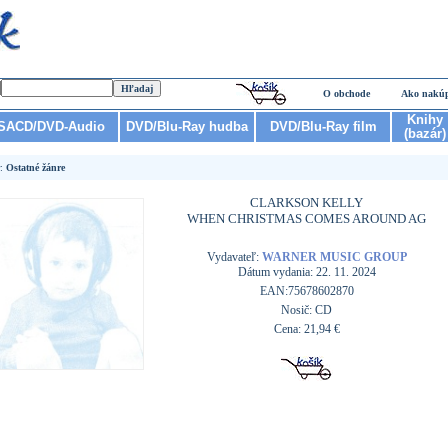
O obchode
Ako nakú
Knihy
SACD/DVD-Audio
DVD/Blu-Ray hudba
DVD/Blu-Ray film
(bazár)
r:
Ostatné žánre
CLARKSON KELLY
WHEN CHRISTMAS COMES AROUND AG
Vydavateľ:
WARNER MUSIC GROUP
Dátum vydania: 22. 11. 2024
EAN:75678602870
Nosič: CD
Cena: 21,94 €