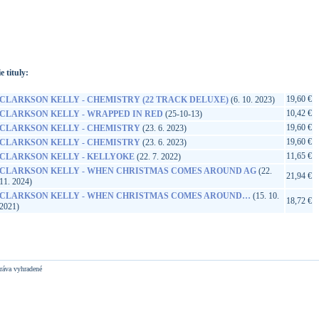
://www.google.sk/search?q=75678602870&ie=utf-8&oe=utf-
t&rls=org.mozilla:sk:official&client=firefox-a
e tituly:
19,60 €
CLARKSON KELLY - CHEMISTRY (22 TRACK DELUXE)
(6. 10. 2023)
10,42 €
CLARKSON KELLY - WRAPPED IN RED
(25-10-13)
19,60 €
CLARKSON KELLY - CHEMISTRY
(23. 6. 2023)
19,60 €
CLARKSON KELLY - CHEMISTRY
(23. 6. 2023)
11,65 €
CLARKSON KELLY - KELLYOKE
(22. 7. 2022)
CLARKSON KELLY - WHEN CHRISTMAS COMES AROUND AG
(22.
21,94 €
11. 2024)
CLARKSON KELLY - WHEN CHRISTMAS COMES AROUND…
(15. 10.
18,72 €
2021)
ráva vyhradené