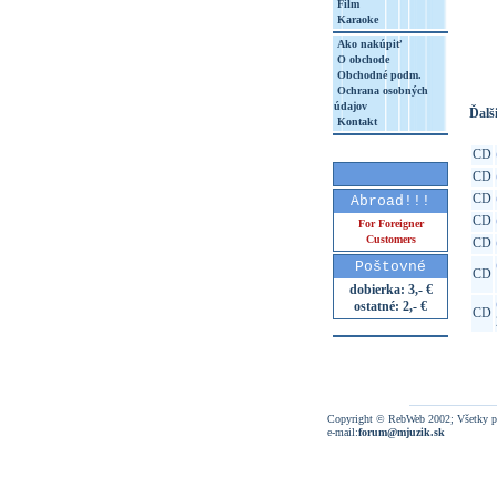
Film
Karaoke
http
8&aq=
Ako nakúpiť
O obchode
Obchodné podm.
Ochrana osobných
údajov
Ďalši
Kontakt
CD
CD
CD
Abroad!!!
CD
For Foreigner
Customers
CD
Poštovné
CD
dobierka: 3,- €
ostatné: 2,- €
CD
Copyright © RebWeb 2002; Všetky p
e-mail:
forum@mjuzik.sk