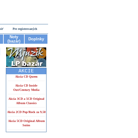
piť
Pre registrovaných
Noty
Doplnky
(bazár)
AKCIE
Akcia CD Queen
Akcia CD Inside
Out/Century Media
Akcia 3CD a 5CD Original
Album Classics
Akcia 2CD Pop/Rock za 9,50
Akcia 5CD Original Album
Series