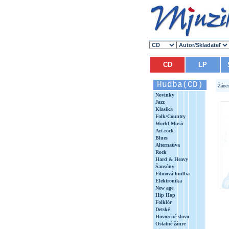
CD
LP
Hudba(CD)
Žáne
Novinky
Jazz
Klasika
Folk/Country
World Music
Art-rock
Blues
Alternatíva
Rock
Hard & Heavy
Šansóny
Filmová hudba
Elektronika
New age
Hip Hop
Folklór
Detské
Hovorené slovo
Ostatné žánre